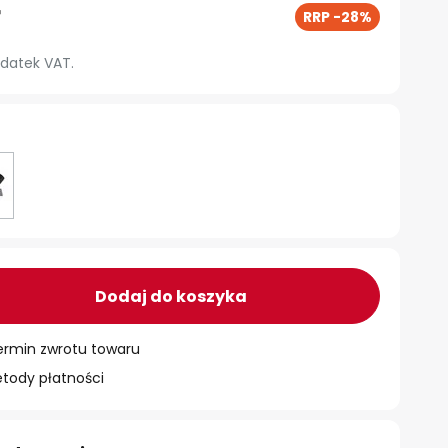
ł
RRP -28%
datek VAT.
Dodaj do koszyka
ermin zwrotu towaru
ody płatności