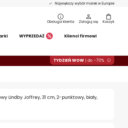
Największy wybór marek w Europie
Obsługa klienta
Zaloguj się
Koszyk
arki
WYPRZEDAŻ
Klienci firmowi
TYDZIEŃ WOW
| do -70%
owy Lindby Joffrey, 31 cm, 2-punktowy, biały,