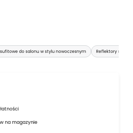
sufitowe do salonu w stylu nowoczesnym
Reflektory sufit
łatności
ów na magazynie