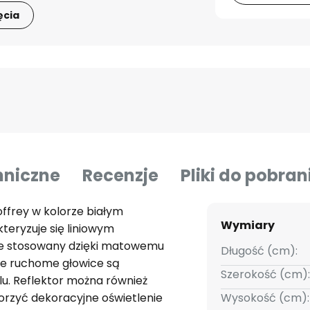
ęcia
hniczne
Recenzje
Pliki do pobran
offrey w kolorze białym
Wymiary
kteryzuje się liniowym
ie stosowany dzięki matowemu
Długość (cm):
ie ruchome głowice są
Szerokość (cm):
. Reflektor można również
orzyć dekoracyjne oświetlenie
Wysokość (cm):