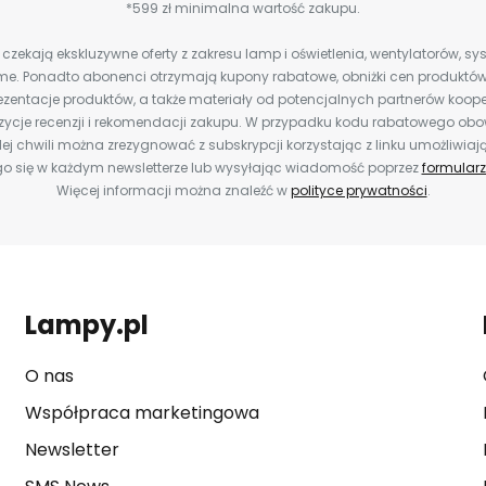
*599 zł minimalna wartość zakupu.
zekają ekskluzywne oferty z zakresu lamp i oświetlenia, wentylatorów, s
e. Ponadto abonenci otrzymają kupony rabatowe, obniżki cen produktów,
zentacje produktów, a także materiały od potencjalnych partnerów koope
ozycje recenzji i rekomendacji zakupu. W przypadku kodu rabatowego o
ej chwili można zrezygnować z subskrypcji korzystając z linku umożliwiaj
o się w każdym newsletterze lub wysyłając wiadomość poprzez
formularz
Więcej informacji można znaleźć w
polityce prywatności
.
Lampy.pl
O nas
Współpraca marketingowa
Newsletter