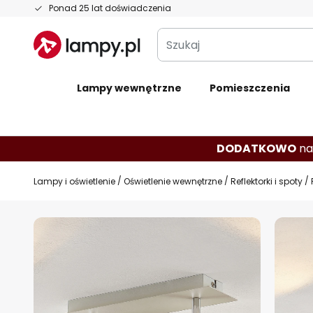
Przejdź
Ponad 25 lat doświadczenia
do
Szukaj
treści
Lampy wewnętrzne
Pomieszczenia
DODATKOWO
na
Lampy i oświetlenie
Oświetlenie wewnętrzne
Reflektorki i spoty
Przejdź
na
koniec
galerii