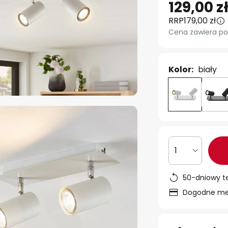
129,00 z
RRP
179,00 zł
Cena zawiera po
Kolor:
biały
1
50-dniowy t
Dogodne met