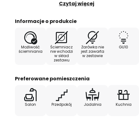
akcentujące, na przykład w salon
Czytaj więcej
Informacje o produkcie
Możliwość
Ściemniacz
Żarówka nie
GU10
ściemniania
nie wchodzi
jest zawarta
w skład
w zestawie
zestawu
Preferowane pomieszczenia
Salon
Przedpokój
Jadalnia
Kuchnia