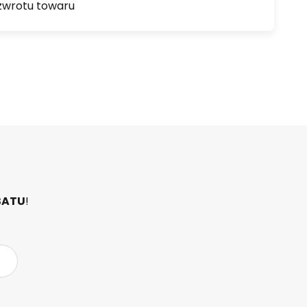
zwrotu towaru
BATU
!