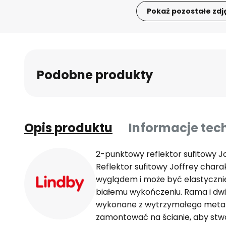
Pokaż pozostałe zdj
Przejdź
na
początek
galerii
Podobne produkty
Opis produktu
Informacje tec
2-punktowy reflektor sufitowy J
Reflektor sufitowy Joffrey chara
wyglądem i może być elastyczn
białemu wykończeniu. Rama i dw
wykonane z wytrzymałego metalu
zamontować na ścianie, aby stw