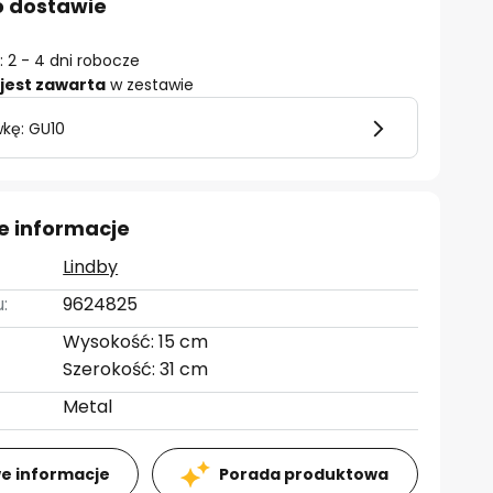
o dostawie
 2 - 4 dni robocze
jest zawarta
w zestawie
wkę: GU10
e informacje
Lindby
:
9624825
Wysokość: 15 cm
Szerokość: 31 cm
Metal
e informacje
Porada produktowa