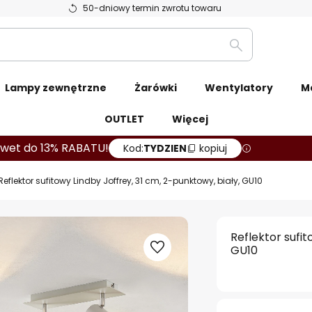
50-dniowy termin zwrotu towaru
Szukaj
Lampy zewnętrzne
Żarówki
Wentylatory
M
OUTLET
Więcej
wet do 13% RABATU!
Kod:
TYDZIEN
kopiuj
Reflektor sufitowy Lindby Joffrey, 31 cm, 2-punktowy, biały, GU10
Reflektor sufit
GU10