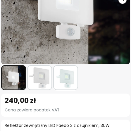
Przejdź
240,00 zł
na
początek
Cena zawiera podatek VAT.
galerii
Reflektor zewnętrzny LED Faedo 3 z czujnikiem, 30W