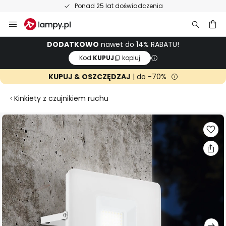
Ponad 25 lat doświadczenia
Przejdź
do
treści
aj
DODATKOWO
nawet do 14% RABATU!
Kod:
KUPUJ
kopiuj
KUPUJ & OSZCZĘDZAJ
| do -70%
Kinkiety z czujnikiem ruchu
Przejdź
na
koniec
galerii