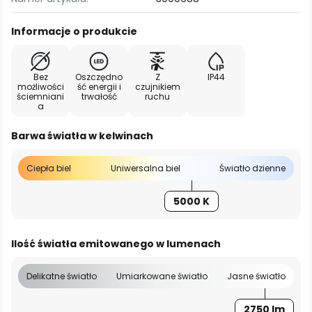
Informacje o produkcie
Bez
Oszczędno
Z
IP44
możliwości
ść energii i
czujnikiem
ściemniani
trwałość
ruchu
a
Barwa światła w kelwinach
Ciepła biel
Uniwersalna biel
Światło dzienne
5000 K
Ilość światła emitowanego w lumenach
Delikatne światło
Umiarkowane światło
Jasne światło
2750 lm