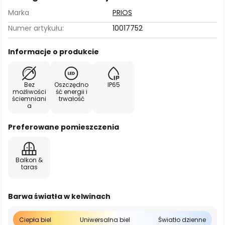
Marka
PRIOS
Numer artykułu:
10017752
Informacje o produkcie
Bez
Oszczędno
IP65
możliwości
ść energii i
ściemniani
trwałość
a
Preferowane pomieszczenia
Balkon &
taras
Barwa światła w kelwinach
Ciepła biel
Uniwersalna biel
Światło dzienne