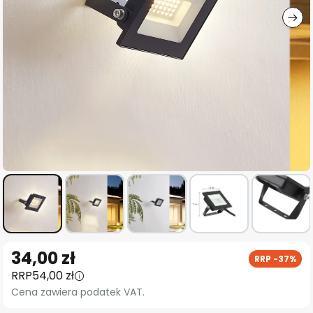
Przejdź
34,00 zł
RRP -37%
na
RRP
54,00 zł
początek
Cena zawiera podatek VAT.
galerii