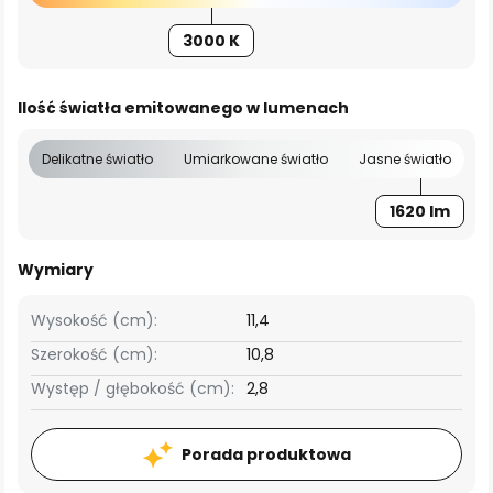
3000 K
Ilość światła emitowanego w lumenach
Delikatne światło
Umiarkowane światło
Jasne światło
1620 lm
Wymiary
Wysokość (cm):
11,4
Szerokość (cm):
10,8
Występ / głębokość (cm):
2,8
Porada produktowa