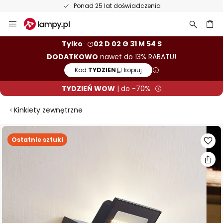
Ponad 25 lat doświadczenia
Przejdź
do
treści
aj
Tylko
02 D 02 G 31 M 54 S
DODATKOWO
nawet do 13% RABATU!
Kod:
TYDZIEN
kopiuj
TYDZIEŃ WOW
| do -70%
Kinkiety zewnętrzne
Przejdź
Ostatnie sztuki
na
koniec
galerii