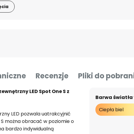
ęcia
hniczne
Recenzje
Pliki do pobran
zewnętrzny LED Spot One S z
Barwa światła
Ciepła biel
trzny LED pozwala uatrakcyjnić
e S można obracać w poziomie o
a na bardzo indywidualną