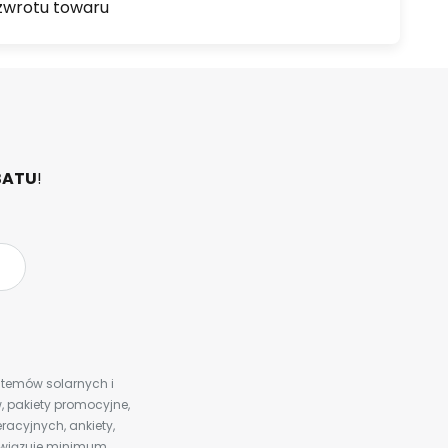
zwrotu towaru
BATU
!
ystemów solarnych i
 pakiety promocyjne,
racyjnych, ankiety,
bowiązuje minimum