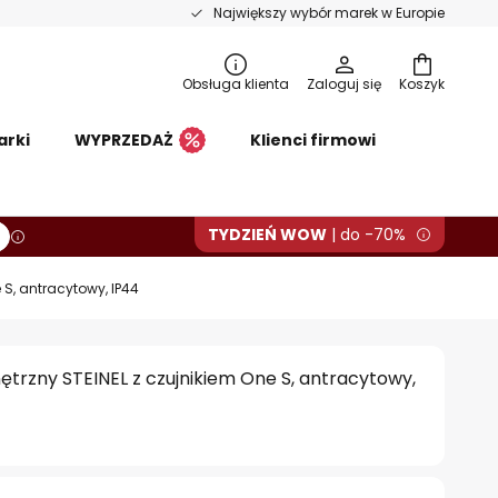
Największy wybór marek w Europie
Obsługa klienta
Zaloguj się
Koszyk
arki
WYPRZEDAŻ
Klienci firmowi
TYDZIEŃ WOW
| do -70%
 S, antracytowy, IP44
ętrzny STEINEL z czujnikiem One S, antracytowy,