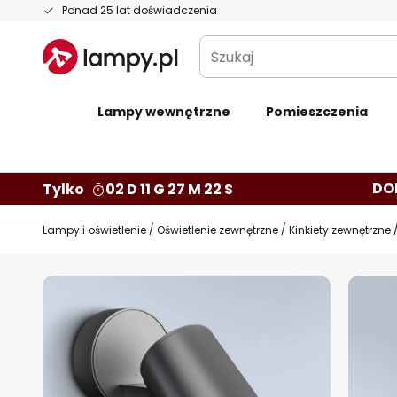
Przejdź
Ponad 25 lat doświadczenia
do
Szukaj
treści
Lampy wewnętrzne
Pomieszczenia
DO
Tylko
02 D 11 G 27 M 21 S
Lampy i oświetlenie
Oświetlenie zewnętrzne
Kinkiety zewnętrzne
Przejdź
na
koniec
galerii