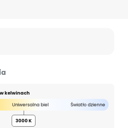
ia
 w kelwinach
Uniwersalna biel
Światło dzienne
3000 K