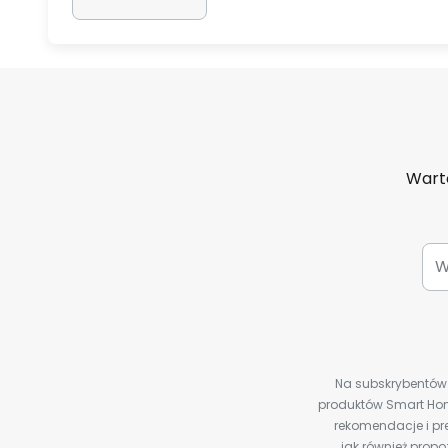
Warto
Na subskrybentów c
produktów Smart Hom
rekomendacje i pre
jak również prop