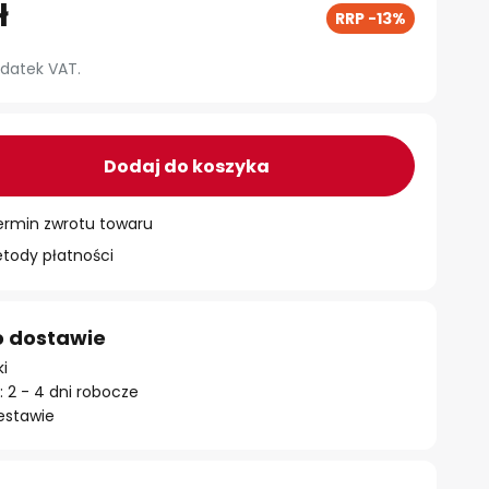
ł
RRP -13%
datek VAT.
Dodaj do koszyka
ermin zwrotu towaru
ody płatności
o dostawie
ki
 2 - 4 dni robocze
estawie