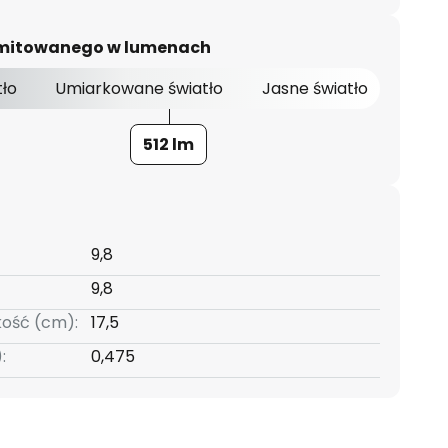
 emitowanego w lumenach
tło
Umiarkowane światło
Jasne światło
512 lm
9,8
9,8
kość (cm):
17,5
:
0,475