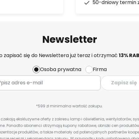
50-dniowy termin 
Newsletter
 zapisać się do Newslettera już teraz i otrzymać
13% RA
Osoba prywatna
Firma
Zapisz się
*599 zł minimalna wartość zakupu.
zekają ekskluzywne oferty z zakresu lamp i oświetlenia, wentylatorów, s
e. Ponadto abonenci otrzymają kupony rabatowe, obniżki cen produktów,
zentacje produktów, a także materiały od potencjalnych partnerów koope
ozycje recenzji i rekomendacji zakupu. W przypadku kodu rabatowego o