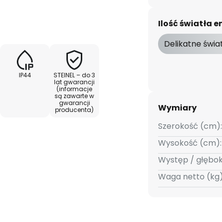
ożliwe jest również połączenie
la. Spot One S jest dostarczany
Ilość światła
kiem GU10.
Delikatne świa
IP44
STEINEL – do 3
m
lat gwarancji
(informacje
są zawarte w
gwarancji
Wymiary
producenta)
Szerokość (cm):
Wysokość (cm):
zchowy
Występ / głębo
Waga netto (kg)
 – 35 min