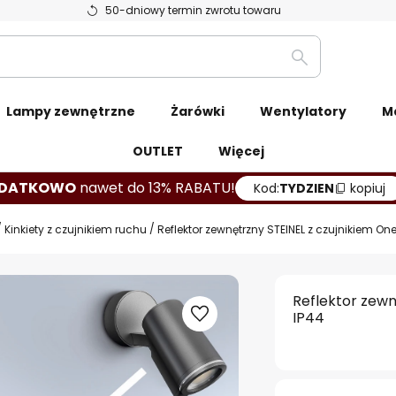
50-dniowy termin zwrotu towaru
Szukaj
Lampy zewnętrzne
Żarówki
Wentylatory
M
OUTLET
Więcej
DATKOWO
nawet do 13% RABATU!
Kod:
TYDZIEN
kopiuj
Kinkiety z czujnikiem ruchu
Reflektor zewnętrzny STEINEL z czujnikiem One
Reflektor zewn
IP44