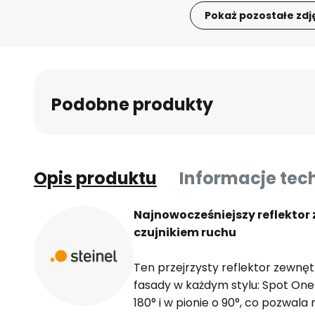
Pokaż pozostałe zdj
Przejdź
na
początek
galerii
Podobne produkty
Opis produktu
Informacje tec
Najnowocześniejszy reflektor 
czujnikiem ruchu
Ten przejrzysty reflektor zewnę
fasady w każdym stylu: Spot On
180° i w pionie o 90°, co pozwal