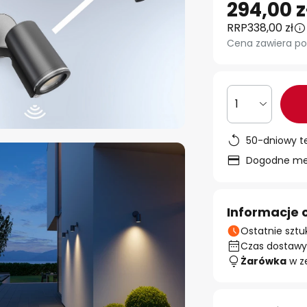
294,00 z
RRP
338,00 zł
Cena zawiera po
1
50-dniowy t
Dogodne met
Informacje 
Ostatnie sztu
Czas dostawy:
Żarówka
w z