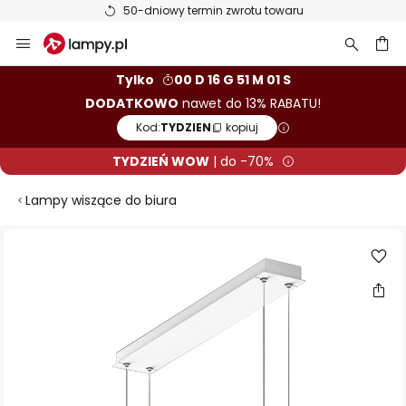
50-dniowy termin zwrotu towaru
Przejdź
do
treści
aj
Tylko
00 D 16 G 51 M 01 S
DODATKOWO
nawet do 13% RABATU!
Kod:
TYDZIEN
kopiuj
TYDZIEŃ WOW
| do -70%
Lampy wiszące do biura
Przejdź
na
koniec
galerii