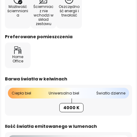
Możliwość
Ściemniac
Oszczędno
ściemniani
z nie
ść energii i
a
wchodzi w
trwałość
skład
zestawu
Preferowane pomieszczenia
Home
Office
Barwa światła w kelwinach
Ciepła biel
Uniwersalna biel
Światło dzienne
4000 K
Ilość światła emitowanego w lumenach