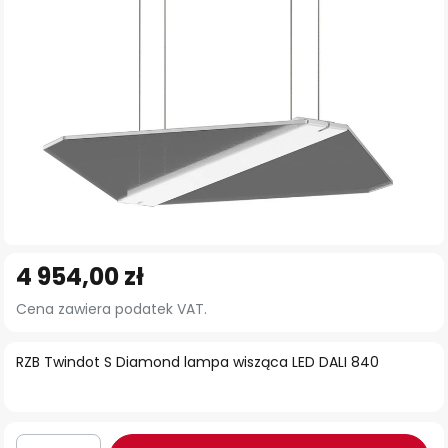
Przejdź
4 954,00 zł
na
początek
Cena zawiera podatek VAT.
galerii
RZB Twindot S Diamond lampa wisząca LED DALI 840