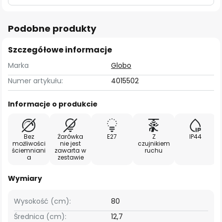
Podobne produkty
Szczegółowe informacje
Marka
Globo
Numer artykułu:
4015502
Informacje o produkcie
Bez
Żarówka
E27
Z
IP44
możliwości
nie jest
czujnikiem
ściemniani
zawarta w
ruchu
a
zestawie
Wymiary
Wysokość (cm):
80
Średnica (cm):
12,7