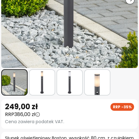
Przejdź
249,00 zł
RRP -35%
na
RRP
386,00 zł
początek
Cena zawiera podatek VAT.
galerii
Słupek oświetleniowy Boston, wysokość 80 cm, z czujnikiem