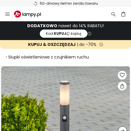
50-dniowy termin zwrotu towaru
Przejdź
do
treści
aj
DODATKOWO
nawet do 14% RABATU!
Kod:
KUPUJ
kopiuj
KUPUJ & OSZCZĘDZAJ
| do -70%
Słupki oświetleniowe z czujnikiem ruchu
Przejdź
na
koniec
galerii