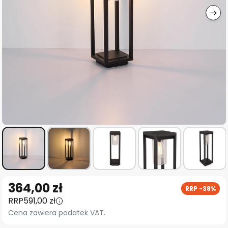
Przejdź
364,00 zł
RRP -38%
na
RRP
591,00 zł
początek
Cena zawiera podatek VAT.
galerii