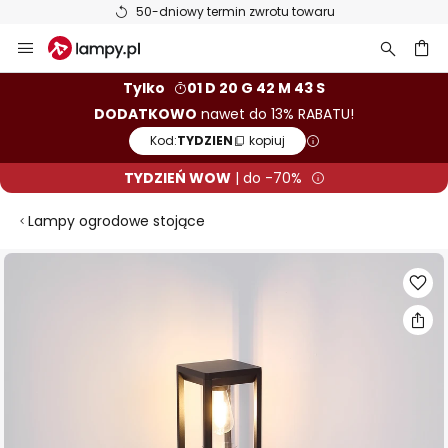
50-dniowy termin zwrotu towaru
Przejdź
do
treści
aj
Tylko
01 D 20 G 42 M 42 S
DODATKOWO
nawet do 13% RABATU!
Kod:
TYDZIEN
kopiuj
TYDZIEŃ WOW
| do -70%
Lampy ogrodowe stojące
Przejdź
na
koniec
galerii