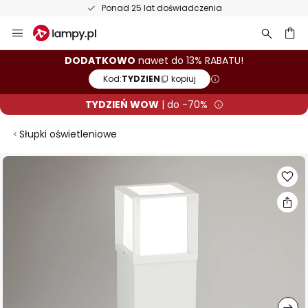
Ponad 25 lat doświadczenia
Przejdź
do
treści
aj
DODATKOWO
nawet do 13% RABATU!
Kod:
TYDZIEN
kopiuj
TYDZIEŃ WOW
| do -70%
Słupki oświetleniowe
Przejdź
na
koniec
galerii