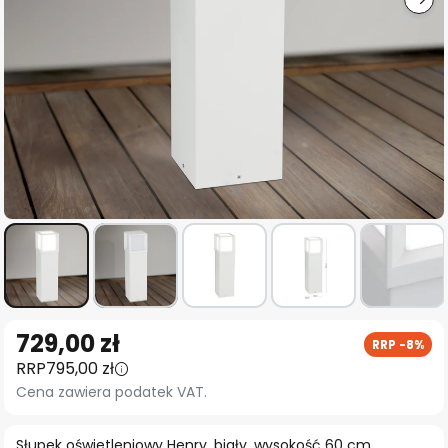
Przejdź
729,00 zł
RRP -8%
na
RRP
795,00 zł
początek
Cena zawiera podatek VAT.
galerii
Słupek oświetleniowy Henry, biały, wysokość 60 cm,