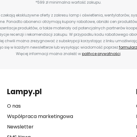
*599 zł minimalna wartość zakupu.
zekają ekskluzywne oferty z zakresu lamp i oświetlenia, wentylatorów, s
e. Ponadto abonenci otrzymają kupony rabatowe, obniżki cen produktów,
zentacje produktów, a także materiały od potencjalnych partnerów koope
ozycje recenzji i rekomendacji zakupu. W przypadku kodu rabatowego o
ej chwili można zrezygnować z subskrypcji korzystając z linku umożliwiaj
o się w każdym newsletterze lub wysyłając wiadomość poprzez
formularz
Więcej informacji można znaleźć w
polityce prywatności
.
Lampy.pl
O nas
Współpraca marketingowa
Newsletter