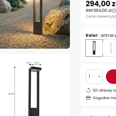
294,00 z
RRP
364,00 zł
Cena zawiera po
Kolor:
antracy
1
50-dniowy t
Dogodne met