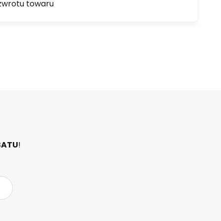
zwrotu towaru
BATU
!