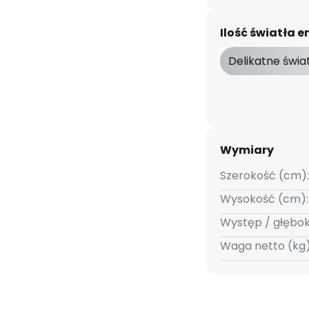
owane źródło światła LED
o, które nie tylko kąpie patio
Ilość światła
kże bezpiecznie oświetla
 słupek oświetleniowy Lonete
Delikatne świa
ia akcentów na zewnątrz i
nerii.
Wymiary
Szerokość (cm):
Wysokość (cm):
Występ / głębo
Waga netto (kg)