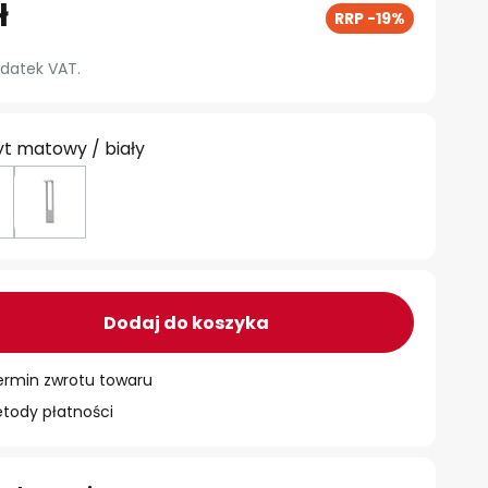
ł
RRP -19%
datek VAT.
t matowy / biały
Dodaj do koszyka
ermin zwrotu towaru
ody płatności