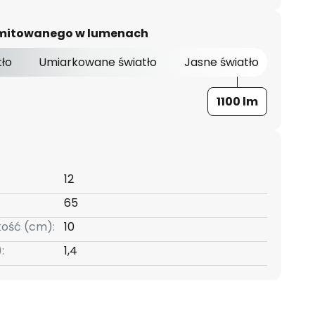
 emitowanego w lumenach
tło
Umiarkowane światło
Jasne światło
1100 lm
12
65
kość (cm):
10
:
1,4