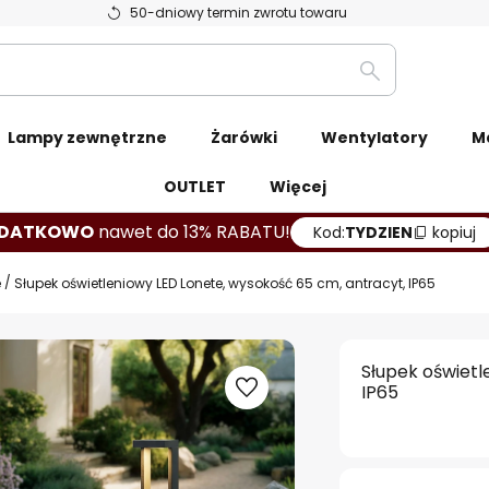
50-dniowy termin zwrotu towaru
Szukaj
Lampy zewnętrzne
Żarówki
Wentylatory
M
OUTLET
Więcej
DATKOWO
nawet do 13% RABATU!
Kod:
TYDZIEN
kopiuj
e
Słupek oświetleniowy LED Lonete, wysokość 65 cm, antracyt, IP65
Słupek oświetl
IP65