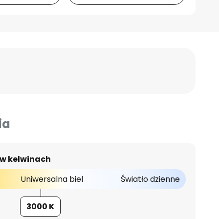
ia
 w kelwinach
Uniwersalna biel
Światło dzienne
3000 K