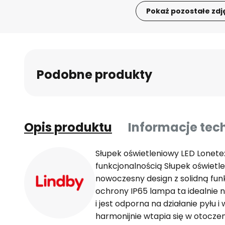
Pokaż pozostałe zdj
Przejdź
na
początek
galerii
Podobne produkty
Opis produktu
Informacje tec
Słupek oświetleniowy LED Lonete:
funkcjonalnością Słupek oświetl
nowoczesny design z solidną funk
ochrony IP65 lampa ta idealnie n
i jest odporna na działanie pyłu 
harmonijnie wtapia się w otoczen