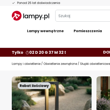
Przejdź
Ponad 25 lat doświadczenia
do
Szukaj
treści
Lampy wewnętrzne
Pomieszczenia
DO
Tylko
02 D 20 G 37 M 31 S
Lampy i oświetlenie
Oświetlenie zewnętrzne
Słupki oświetleniow
Przejdź
na
Rabat ilościowy
koniec
galerii