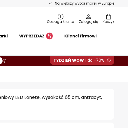
Największy wybór marek w Europie
Obsługa klienta
Zaloguj się
Koszyk
arki
WYPRZEDAŻ
Klienci firmowi
TYDZIEŃ WOW
| do -70%
eniowy LED Lonete, wysokość 65 cm, antracyt,