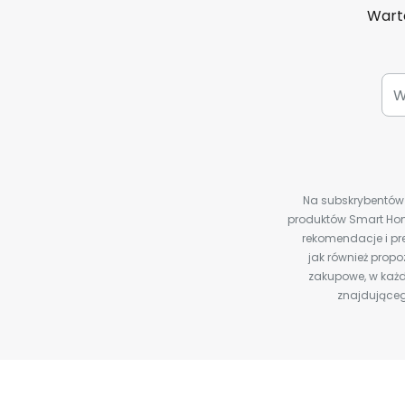
Warto
Na subskrybentów c
produktów Smart Hom
rekomendacje i pre
jak również prop
zakupowe, w każd
znajdująceg