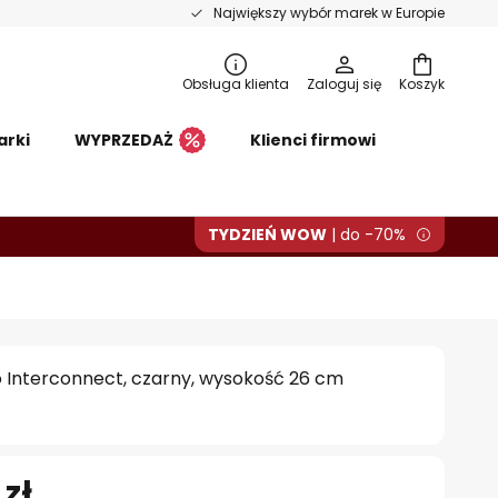
Największy wybór marek w Europie
Obsługa klienta
Zaloguj się
Koszyk
arki
WYPRZEDAŻ
Klienci firmowi
TYDZIEŃ WOW
| do -70%
o Interconnect, czarny, wysokość 26 cm
 zł