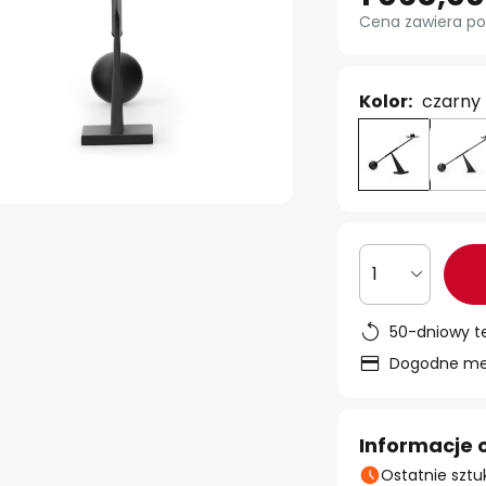
Cena zawiera po
Kolor:
czarny
1
50-dniowy t
Dogodne met
Informacje 
Ostatnie sztu