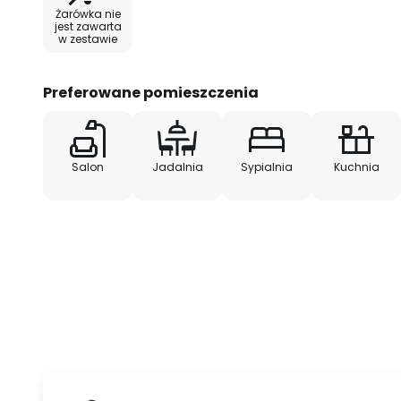
Żarówka nie
sprawiają, że jest to wszechstro
jest zawarta
w zestawie
zarówno jako element funkcjonaln
- Cechy szczególne:
Preferowane pomieszczenia
- minimalistyczny design
- zaprojektowany przez Colina K
Salon
Jadalnia
Sypialnia
Kuchnia