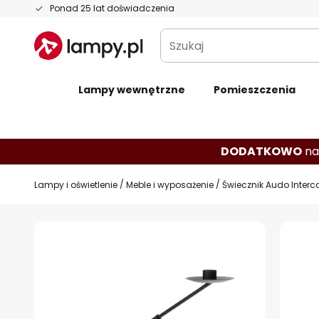
Przejdź
Ponad 25 lat doświadczenia
do
Szukaj
treści
Lampy wewnętrzne
Pomieszczenia
DODATKOWO
na
Lampy i oświetlenie
Meble i wyposażenie
Świecznik Audo Interc
Przejdź
na
koniec
galerii