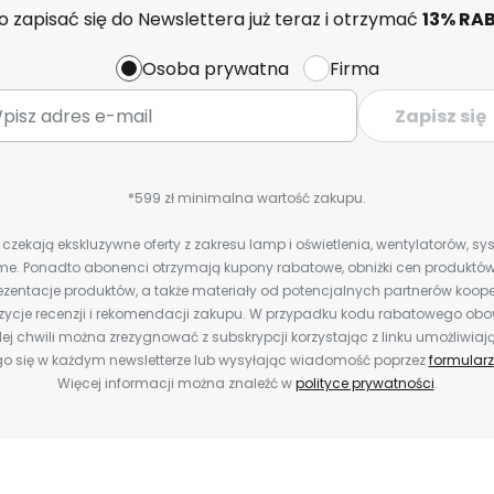
 zapisać się do Newslettera już teraz i otrzymać
13% RA
Osoba prywatna
Firma
Zapisz się
*599 zł minimalna wartość zakupu.
zekają ekskluzywne oferty z zakresu lamp i oświetlenia, wentylatorów, s
e. Ponadto abonenci otrzymają kupony rabatowe, obniżki cen produktów,
zentacje produktów, a także materiały od potencjalnych partnerów koope
ozycje recenzji i rekomendacji zakupu. W przypadku kodu rabatowego o
ej chwili można zrezygnować z subskrypcji korzystając z linku umożliwiaj
o się w każdym newsletterze lub wysyłając wiadomość poprzez
formularz
Więcej informacji można znaleźć w
polityce prywatności
.