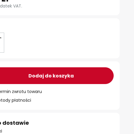
datek VAT.
Dodaj do koszyka
ermin zwrotu towaru
ody płatności
o dostawie
ki