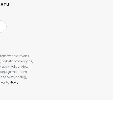
BATU
!
ystemów solarnych i
 pakiety promocyjne,
racyjnych, ankiety,
bowiązuje minimum
ącego rezygnację,
 kontaktowy
.