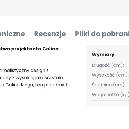
hniczne
Recenzje
Pliki do pobran
stwa projektanta Colina
Wymiary
Długość (cm):
imalistyczny design z
Wysokość (cm):
y z wysokiej jakości stali i
a Colina Kinga, ten przedmiot
Średnica (cm):
m pomieszczeniu. Świecznik
Waga netto (kg)
dważnych form i ich wzajemnego
uje się z różnymi stylami
i przemyślana konstrukcja