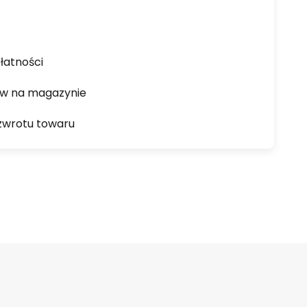
łatności
ów na magazynie
zwrotu towaru