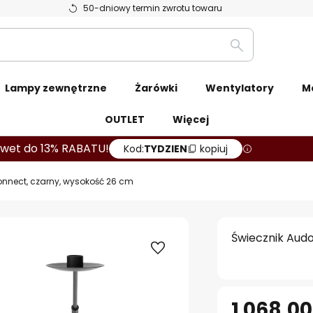
50-dniowy termin zwrotu towaru
Szukaj
Lampy zewnętrzne
Żarówki
Wentylatory
M
OUTLET
Więcej
wet do 13% RABATU!
Kod:
TYDZIEN
kopiuj
onnect, czarny, wysokość 26 cm
Świecznik Aud
1 068,00