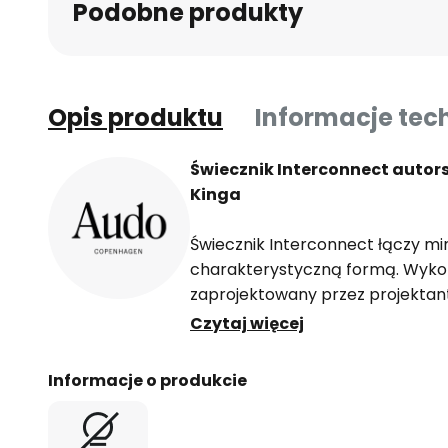
Podobne produkty
Opis produktu
Informacje tec
Świecznik Interconnect autor
Kinga
Świecznik Interconnect łączy min
charakterystyczną formą. Wykonan
zaprojektowany przez projektant
stanowi stylowy akcent w każdy
Czytaj więcej
Interconnect jest hołdem dla o
współdziałania.
Informacje o produkcie
Świecznik ten harmonijnie kompon
wnętrz. Jego solidne wykonanie 