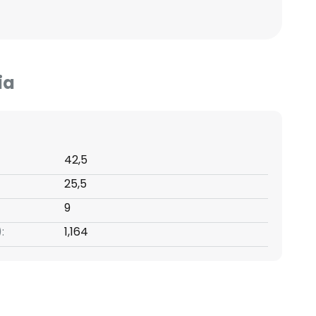
ia
42,5
25,5
9
:
1,164