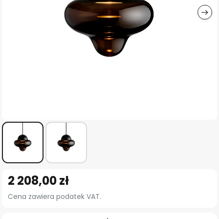
Przejdź
2 208,00 zł
na
początek
Cena zawiera podatek VAT.
galerii