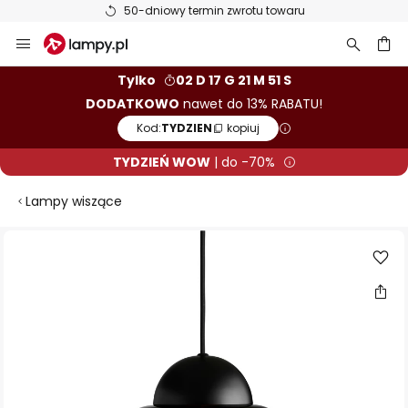
50-dniowy termin zwrotu towaru
Przejdź
do
treści
aj
Tylko
02 D 17 G 21 M 51 S
DODATKOWO
nawet do 13% RABATU!
Kod:
TYDZIEN
kopiuj
TYDZIEŃ WOW
| do -70%
Lampy wiszące
Przejdź
na
koniec
galerii