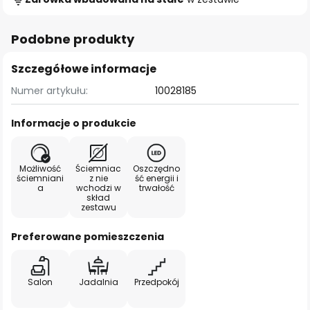
Podobne produkty
Szczegółowe informacje
Numer artykułu:
10028185
Informacje o produkcie
Możliwość
Ściemniac
Oszczędno
ściemniani
z nie
ść energii i
a
wchodzi w
trwałość
skład
zestawu
Preferowane pomieszczenia
Salon
Jadalnia
Przedpokój