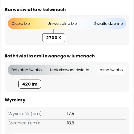
Barwa światła w kelwinach
Ciepła biel
Uniwersalna biel
Światło dzienne
2700 K
Ilość światła emitowanego w lumenach
Delikatne światło
Umiarkowane światło
Jasne światło
420 lm
Wymiary
Wysokość (cm):
17,5
Średnica (cm):
18,5