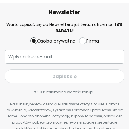
Newsletter
Warto zapisać się do Newslettera już teraz i otrzymać
13%
RABATU
!
Osoba prywatna
Firma
Zapisz się
*599 zł minimalna wartość zakupu.
Na subskrybentów czekają ekskluzywne oferty z zakresu lamp i
oświetlenia, wentylatorów, systemów solarnych i produktów Smart
Home. Ponadto abonenci otrzymają kupony rabatowe, obniżki cen
produktów, pakiety promocyjne, rekomendacje i prezentacje
produktów, a także materiały od potencjalnych partnerów