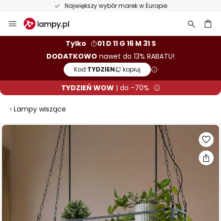
Doskonałe opinie na Trustpilot
Przejdź
do
treści
aj
Tylko
01 D 11 G 16 M 30 S
DODATKOWO
nawet do 13% RABATU!
Kod:
TYDZIEN
kopiuj
TYDZIEŃ WOW
| do -70%
Lampy wiszące
Przejdź
na
koniec
galerii