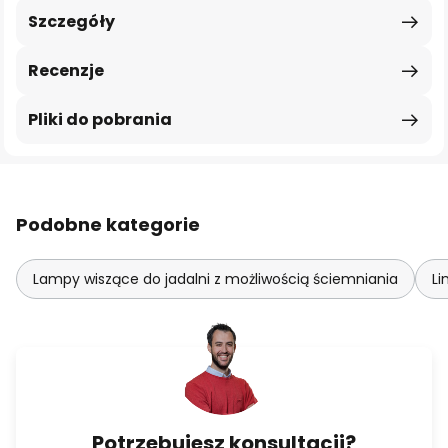
Szczegóły
Recenzje
Pliki do pobrania
Podobne kategorie
Lampy wiszące do jadalni z możliwością ściemniania
Li
Potrzebujesz konsultacji?