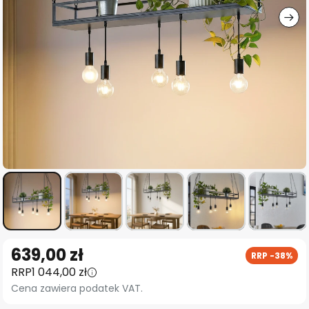
Przejdź
639,00 zł
RRP -38%
na
RRP
1 044,00 zł
początek
Cena zawiera podatek VAT.
galerii