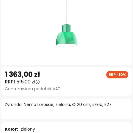
Przejdź
1 363,00 zł
RRP -10%
na
RRP
1 515,00 zł
początek
Cena zawiera podatek VAT.
galerii
Żyrandol Nemo Lorosae, zielona, Ø 20 cm, szkło, E27
Kolor:
zielony