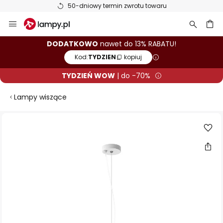
50-dniowy termin zwrotu towaru
Przejdź
do
treści
aj
DODATKOWO
nawet do 13% RABATU!
Kod:
TYDZIEN
kopiuj
TYDZIEŃ WOW
| do -70%
Lampy wiszące
Przejdź
na
koniec
galerii