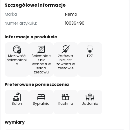
Szczegółowe informacje
Marka
Nemo
Numer artykułu:
10036490
Informacje o produkcie
Możliwość
Ściemniac
Żarówka
E27
ściemniani
z nie
nie jest
a
wchodzi w
zawarta w
skład
zestawie
zestawu
Preferowane pomieszczenia
Salon
Sypialnia
Kuchnia
Jadalnia
Wymiary