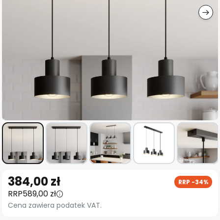
Przejdź
384,00 zł
RRP -34%
na
RRP
589,00 zł
początek
Cena zawiera podatek VAT.
galerii