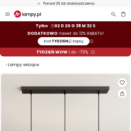
Ponad 25 lat doświadczenia
Przejdź
do
treści
aj
Tylko
02 D 20 G 38 M 31 S
DODATKOWO
nawet do 13% RABATU!
Kod:
TYDZIEN
kopiuj
TYDZIEŃ WOW
| do -70%
Lampy wiszące
Przejdź
na
koniec
galerii