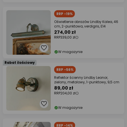
RRP -19%
Oświetlenie obrazów Lindby Kalea, 46
cm, 2-punktowa, verdigris, E14
274,00 zł
RRP
339,00 zł
W magazynie
Rabat ilościowy
RRP -56%
Reflektor ścienny Lindby Leonor,
zielony, metalowy, 1-punktowy, 9,5 cm
89,00 zł
RRP
204,00 zł
W magazynie
RRP -14%