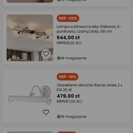
RRP -33%
Lampa sufitowa Lindby Stefania, 6-
punktowa, czarny/złoty, 68 cm
544,00 zł
RRP
819,00 zł
W magazynie
RRP -18%
Oświetlenie obrazów Renoir, białe, 2 x
E14 25 W
479,00 zł
RRP
587,00 zł
W magazynie