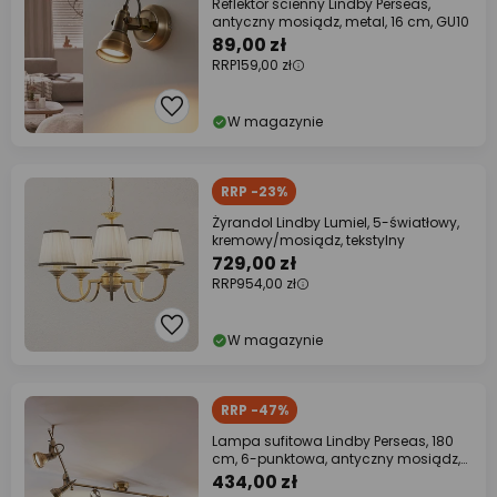
Reflektor ścienny Lindby Perseas,
antyczny mosiądz, metal, 16 cm, GU10
89,00 zł
RRP
159,00 zł
W magazynie
RRP -23%
Żyrandol Lindby Lumiel, 5-światłowy,
kremowy/mosiądz, tekstylny
729,00 zł
RRP
954,00 zł
W magazynie
RRP -47%
Lampa sufitowa Lindby Perseas, 180
cm, 6-punktowa, antyczny mosiądz,
GU10
434,00 zł