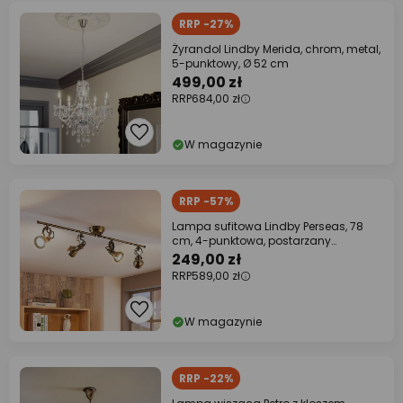
RRP -27%
Żyrandol Lindby Merida, chrom, metal,
5-punktowy, Ø 52 cm
499,00 zł
RRP
684,00 zł
W magazynie
RRP -57%
Lampa sufitowa Lindby Perseas, 78
cm, 4-punktowa, postarzany
mosiądz, GU10
249,00 zł
RRP
589,00 zł
W magazynie
RRP -22%