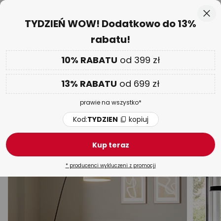
50-dniowy termin zwrotu towaru
Przejdź
Zam
TYDZIEŃ WOW! Dodatkowo do 13%
do
rabatu!
treści
aj
Tylko
01 D 04 G 59 M 28 S
DODATKOWO
nawet do 13% RABATU!
10% RABATU
od 399 zł
Kod:
TYDZIEN
kopiuj
13% RABATU
od 699 zł
TYDZIEŃ WOW
| do -70%
prawie na wszystko*
Oświetlenie wewnętrzne w stylu antycznym
Kod:
TYDZIEN
kopiuj
Lampy wiszące
Lampy sufitowe
Kinkiety
Reflek
Kup teraz
* producenci wykluczeni z promocji