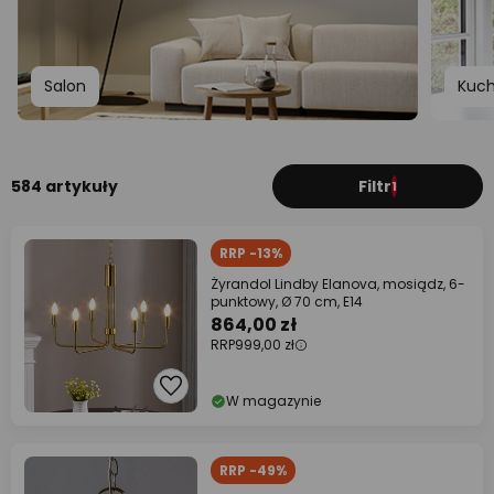
Salon
Kuch
584 artykuły
Filtr
1
RRP -13%
Żyrandol Lindby Elanova, mosiądz, 6-
punktowy, Ø 70 cm, E14
864,00 zł
RRP
999,00 zł
W magazynie
RRP -49%