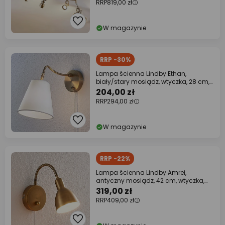
RRP
819,00 zł
W magazynie
RRP -30%
Lampa ścienna Lindby Ethan,
biały/stary mosiądz, wtyczka, 28 cm,
E14
204,00 zł
RRP
294,00 zł
W magazynie
RRP -22%
Lampa ścienna Lindby Amrei,
antyczny mosiądz, 42 cm, wtyczka,
ściemniany
319,00 zł
RRP
409,00 zł