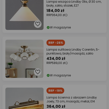
Lampa wisząca Lindby Otis, Ø 30 cm,
biały, szkło, stożek, E27
184,00 zł
RRP
364,00 zł
W magazynie
RRP -26%
Lampa sufitowa Lindby Corentin, 5-
punktowa, biały/mosiądz, szkło
434,00 zł
RRP
589,00 zł
W magazynie
RRP -19%
Lampa ścienna z obrazem Lindby
Joely, 73 cm, mosiądz, metal, E14
364,00 zł