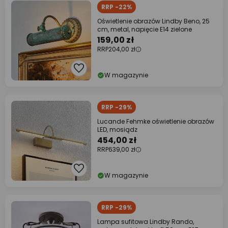
RRP -22%
Oświetlenie obrazów Lindby Beno, 25
cm, metal, napięcie E14 zielone
159,00 zł
RRP
204,00 zł
W magazynie
RRP -29%
Lucande Fehmke oświetlenie obrazów
LED, mosiądz
454,00 zł
RRP
639,00 zł
W magazynie
RRP -29%
Lampa sufitowa Lindby Rando,