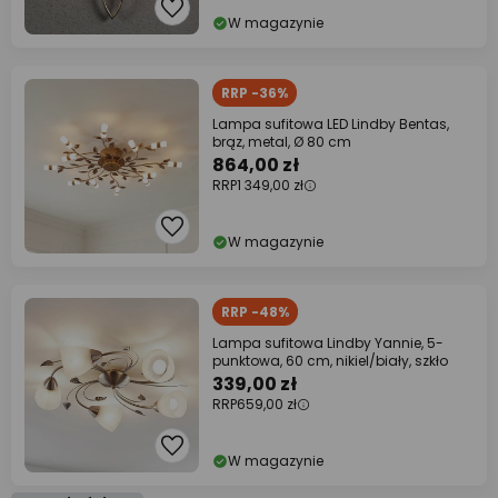
W magazynie
RRP -36%
Lampa sufitowa LED Lindby Bentas,
brąz, metal, Ø 80 cm
864,00 zł
RRP
1 349,00 zł
W magazynie
RRP -48%
Lampa sufitowa Lindby Yannie, 5-
punktowa, 60 cm, nikiel/biały, szkło
339,00 zł
RRP
659,00 zł
W magazynie