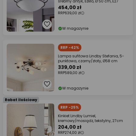
srebrny antyk, szkło, Ø 50 cm, E27
454,00 zł
RRP
639,00 zł
W magazynie
RRP -42%
Lampa sufitowa Lindby Stefania, 5-
punktowa, czarny/złoty, Ø58 cm
339,00 zł
RRP
589,00 zł
W magazynie
Rabat ilościowy
RRP -25%
Kinkiet Lindby Lumiel,
kremowy/mosiądz, tekstylny, 27cm
204,00 zł
RRP
274,00 zł