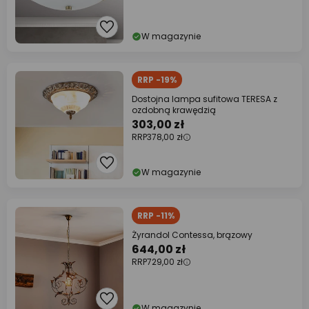
W magazynie
RRP -19%
Dostojna lampa sufitowa TERESA z
ozdobną krawędzią
303,00 zł
RRP
378,00 zł
W magazynie
RRP -11%
Żyrandol Contessa, brązowy
644,00 zł
RRP
729,00 zł
W magazynie