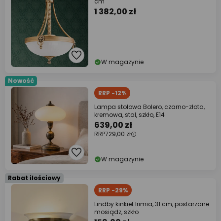
cm
1 382,00 zł
W magazynie
Nowość
RRP -12%
Lampa stołowa Bolero, czarno-złota,
kremowa, stal, szkło, E14
639,00 zł
RRP
729,00 zł
W magazynie
Rabat ilościowy
RRP -29%
Lindby kinkiet Irimia, 31 cm, postarzane
mosiądz, szkło