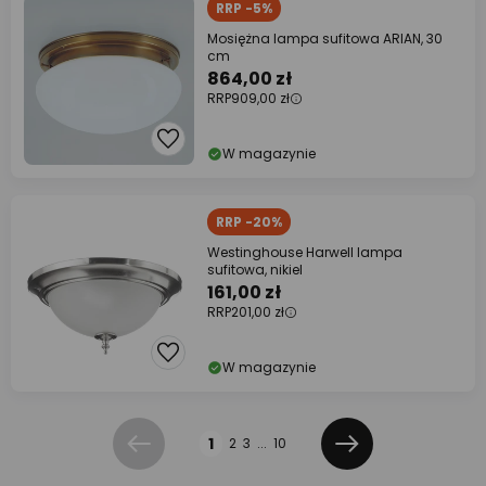
RRP -5%
Mosiężna lampa sufitowa ARIAN, 30
cm
864,00 zł
RRP
909,00 zł
W magazynie
RRP -20%
Westinghouse Harwell lampa
sufitowa, nikiel
161,00 zł
RRP
201,00 zł
W magazynie
Strona
1
2
3
...
10
Poprzednia
Dalej