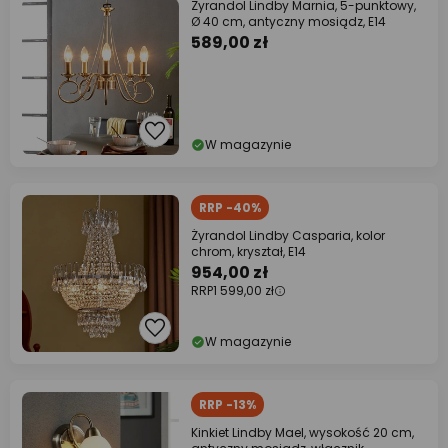
Żyrandol Lindby Marnia, 5-punktowy,
Ø 40 cm, antyczny mosiądz, E14
589,00 zł
W magazynie
RRP -40%
Żyrandol Lindby Casparia, kolor
chrom, kryształ, E14
954,00 zł
RRP
1 599,00 zł
W magazynie
RRP -13%
Kinkiet Lindby Mael, wysokość 20 cm,