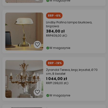
W magazynie
RRP -6%
Lindby Profina lampa biurkowa,
brązowa
384,00 zł
RRP
409,00 zł
W magazynie
RRP -19%
Żyrandol Teresa, brąz, kryształ, Ø 70
cm, 8 świateł
1 044,00 zł
RRP
1 299,00 zł
W magazynie