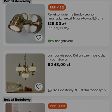
Rabat ilościowy
RRP -18%
Reflektor ścienny Lindby Leonor,
mosiądz, metal, 1-punktowa, 9,5 cm
129,00 zł
RRP
159,00 zł
W magazynie
Lampa wisząca Delia, stary mosiądz,
4-punktowa
5 248,00 zł
Czas dostawy: 9 - 13 dni roboczych
Rabat ilościowy
RRP -44%