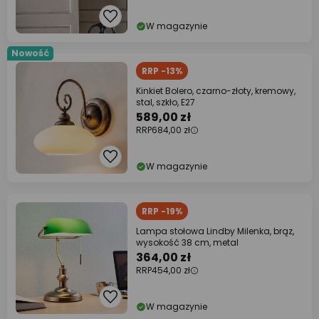
W magazynie
Nowość
RRP -13%
Kinkiet Bolero, czarno-złoty, kremowy,
stal, szkło, E27
589,00 zł
RRP
684,00 zł
W magazynie
RRP -19%
Lampa stołowa Lindby Milenka, brąz,
wysokość 38 cm, metal
364,00 zł
RRP
454,00 zł
W magazynie