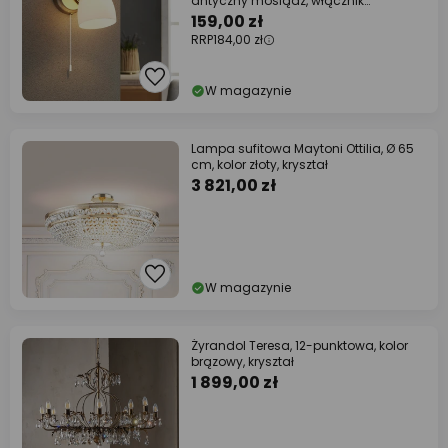
antyczny mosiądz, włącznik
pociągany
159,00 zł
RRP
184,00 zł
W magazynie
Lampa sufitowa Maytoni Ottilia, Ø 65
cm, kolor złoty, kryształ
3 821,00 zł
W magazynie
Żyrandol Teresa, 12-punktowa, kolor
brązowy, kryształ
1 899,00 zł