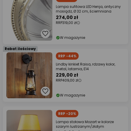
Lampa sufitowa LED Henja, antyczny
mosiądz, Ø 32 cm, ściemniana
274,00 zł
RRP
319,00 zł
W magazynie
Rabat ilościowy
RRP -44%
Lindby kinkiet Raisa, rdzawy kolor,
metal, latarnia, E14
229,00 zł
RRP
409,00 zł
W magazynie
RRP -20%
Lampa stołowa Mozart w kolorze
szarym lustrzanym/złotym