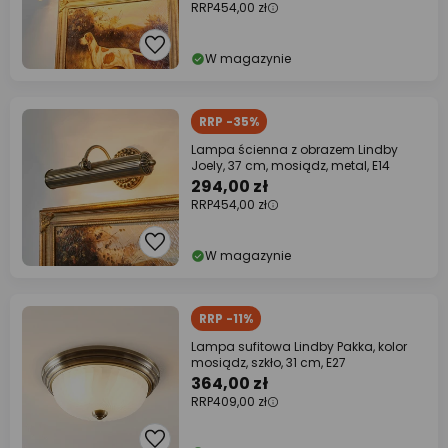
RRP
454,00 zł
W magazynie
RRP -35%
Lampa ścienna z obrazem Lindby
Joely, 37 cm, mosiądz, metal, E14
294,00 zł
RRP
454,00 zł
W magazynie
RRP -11%
Lampa sufitowa Lindby Pakka, kolor
mosiądz, szkło, 31 cm, E27
364,00 zł
RRP
409,00 zł