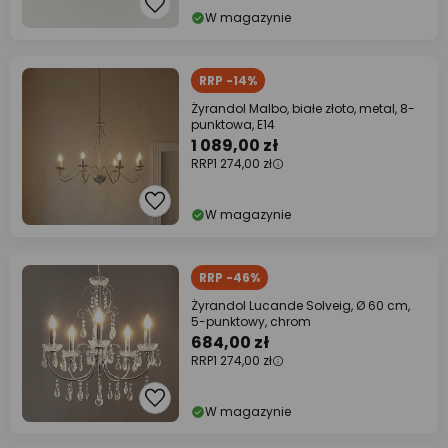
W magazynie
RRP -14%
Żyrandol Malbo, białe złoto, metal, 8-
punktowa, E14
1 089,00 zł
RRP
1 274,00 zł
W magazynie
RRP -46%
Żyrandol Lucande Solveig, Ø 60 cm,
5-punktowy, chrom
684,00 zł
RRP
1 274,00 zł
W magazynie