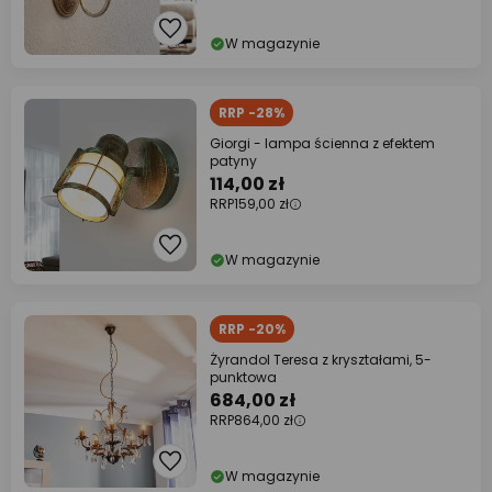
W magazynie
RRP -28%
Giorgi - lampa ścienna z efektem
patyny
114,00 zł
RRP
159,00 zł
W magazynie
RRP -20%
Żyrandol Teresa z kryształami, 5-
punktowa
684,00 zł
RRP
864,00 zł
W magazynie