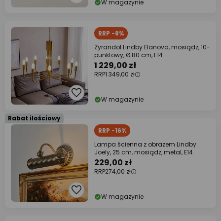
W magazynie
RRP -8%
Żyrandol Lindby Elanova, mosiądz, 10-
punktowy, Ø 80 cm, E14
1 229,00 zł
RRP
1 349,00 zł
W magazynie
Rabat ilościowy
RRP -16%
Lampa ścienna z obrazem Lindby
Joely, 25 cm, mosiądz, metal, E14
229,00 zł
RRP
274,00 zł
W magazynie