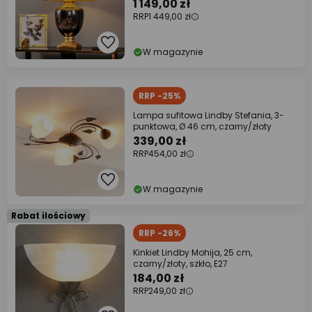
1 149,00 zł
RRP
1 449,00 zł
W magazynie
RRP -25%
Lampa sufitowa Lindby Stefania, 3-
punktowa, Ø 46 cm, czarny/złoty
339,00 zł
RRP
454,00 zł
W magazynie
Rabat ilościowy
RRP -26%
Kinkiet Lindby Mohija, 25 cm,
czarny/złoty, szkło, E27
184,00 zł
RRP
249,00 zł