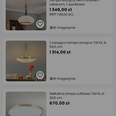
Lampa wisząca Petro z kloszem
szklanym, 1-punktowa
1 349,00 zł
RRP
1 749,00 zł
W magazynie
Czarująca lampa wisząca TALYA, śr.
56,5 cm
1 314,00 zł
W magazynie
Delikatna lampa sufitowa TALYA, śr.
39,5 cm
670,00 zł