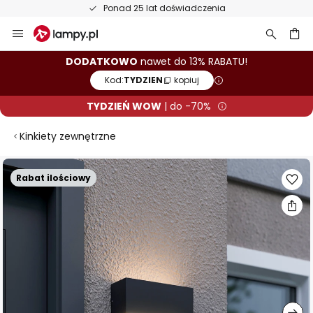
Ponad 25 lat doświadczenia
Przejdź
do
treści
aj
DODATKOWO
nawet do 13% RABATU!
Kod:
TYDZIEN
kopiuj
TYDZIEŃ WOW
| do -70%
Kinkiety zewnętrzne
Przejdź
Rabat ilościowy
na
koniec
galerii