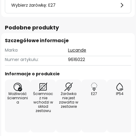
Wybierz żarówkę: E27
Podobne produkty
Szczegółowe informacje
Marka
Lucande
Numer artykułu:
9616022
Informacje o produkcie
Możliwość
Ściemniac
Żarówka
E27
IP54
ściemniani
z nie
nie jest
a
wchodzi w
zawarta w
skład
zestawie
zestawu