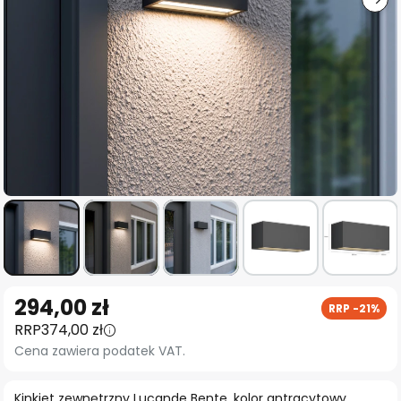
Przejdź
294,00 zł
RRP -21%
na
RRP
374,00 zł
początek
Cena zawiera podatek VAT.
galerii
Kinkiet zewnętrzny Lucande Bente, kolor antracytowy,