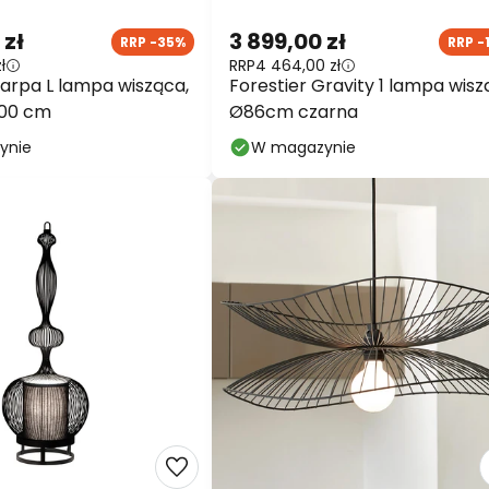
 zł
3 899,00 zł
RRP -35%
RRP -
ł
RRP
4 464,00 zł
Carpa L lampa wisząca,
Forestier Gravity 1 lampa wis
100 cm
Ø86cm czarna
ynie
W magazynie