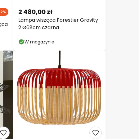
2 480,00 zł
12%
Lampa wisząca Forestier Gravity
ząca
2 Ø68cm czarna
W magazynie