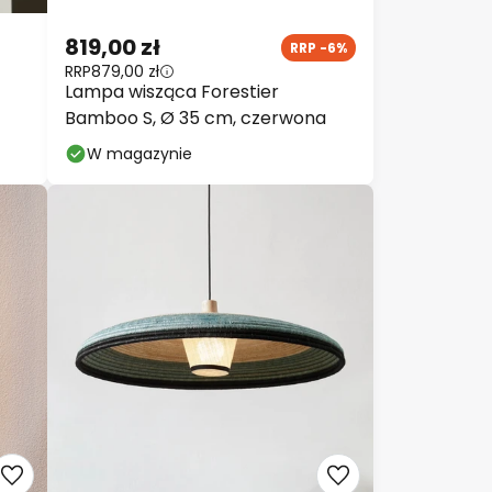
819,00 zł
RRP -6%
RRP
879,00 zł
Lampa wisząca Forestier
Bamboo S, Ø 35 cm, czerwona
W magazynie