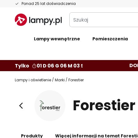
Przejdź
Ponad 25 lat doświadczenia
do
Szukaj
treści
Lampy wewnętrzne
Pomieszczenia
DO
Tylko
01 D 06 G 06 M 02 S
Lampy i oświetlenie
Marki
Forestier
Forestier
Produkty
Więcej informacji na temat Foresti