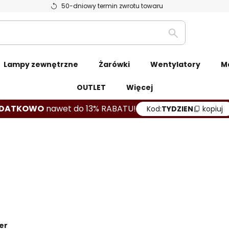
50-dniowy termin zwrotu towaru
Szukaj
Lampy zewnętrzne
Żarówki
Wentylatory
M
OUTLET
Więcej
DATKOWO
nawet do 13% RABATU!
Kod:
TYDZIEN
kopiuj
er