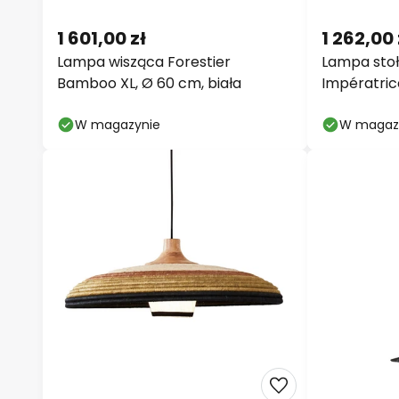
1 601,00 zł
1 262,00 
Lampa wisząca Forestier
Lampa stoł
Bamboo XL, Ø 60 cm, biała
Impératric
W magazynie
W magaz