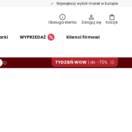
Największy wybór marek w Europie
Obsługa klienta
Zaloguj się
Koszyk
arki
WYPRZEDAŻ
Klienci firmowi
TYDZIEŃ WOW
| do -70%