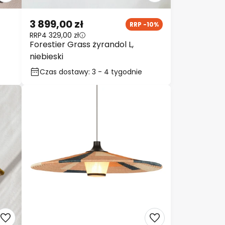
3 899,00 zł
RRP -10%
RRP
4 329,00 zł
Forestier Grass żyrandol L,
niebieski
Czas dostawy: 3 - 4 tygodnie