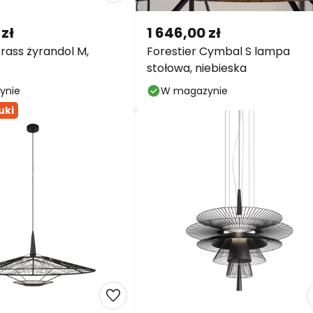
 zł
1 646,00 zł
Grass żyrandol M,
Forestier Cymbal S lampa
stołowa, niebieska
ynie
W magazynie
uki