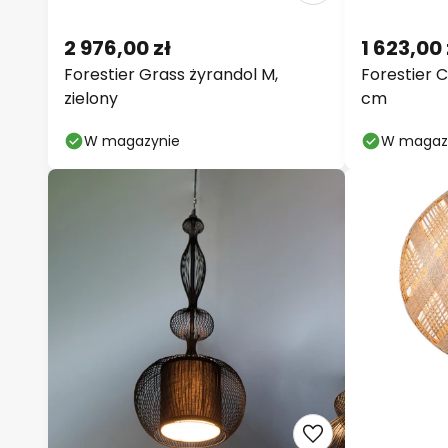
2 976,00 zł
1 623,00 
Forestier Grass żyrandol M,
Forestier 
zielony
cm
W magazynie
W magaz