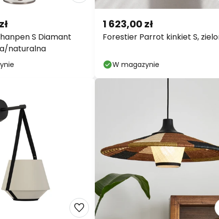
zł
1 623,00 zł
Chanpen S Diamant
Forestier Parrot kinkiet S, ziel
na/naturalna
ynie
W magazynie