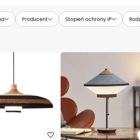
na
Producent
Stopień ochrony IP
Rodz