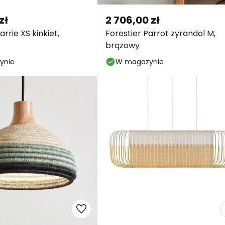
zł
2 706,00 zł
arrie XS kinkiet,
Forestier Parrot żyrandol M,
brązowy
ynie
W magazynie