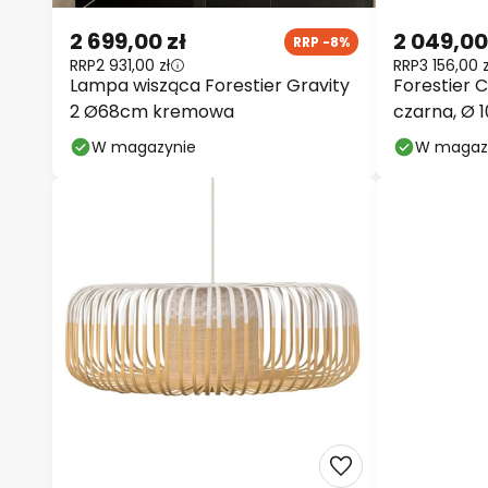
2 699,00 zł
2 049,00
RRP -8%
RRP
2 931,00 zł
RRP
3 156,00 z
Lampa wisząca Forestier Gravity
Forestier 
2 Ø68cm kremowa
czarna, Ø 
W magazynie
W magaz