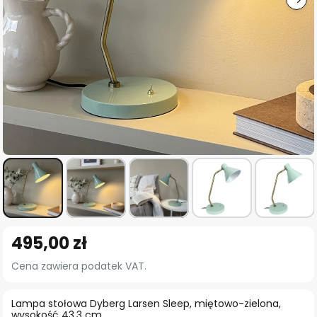
Przejdź
495,00 zł
na
początek
Cena zawiera podatek VAT.
galerii
Lampa stołowa Dyberg Larsen Sleep, miętowo-zielona,
wysokość 43,3 cm