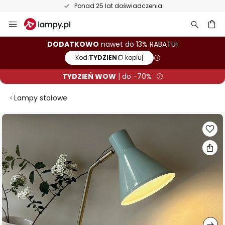
Ponad 25 lat doświadczenia
Przejdź
do
treści
aj
DODATKOWO
nawet do 13% RABATU!
Kod:
TYDZIEN
kopiuj
TYDZIEŃ WOW
| do -70%
Lampy stołowe
Przejdź
na
koniec
galerii