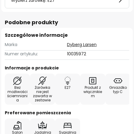
Wybierz żarówkę: E27
Podobne produkty
Szczegółowe informacje
Marka
Dyberg Larsen
Numer artykułu:
10035972
Informacje o produkcie
Bez
Żarówka
E27
Produkt z
Gniazdko
możliwości
nie jest
włącznikie
typ C
ściemniani
zawarta w
m
a
zestawie
Preferowane pomieszczenia
Salon
Jadalnia
Sypialnia