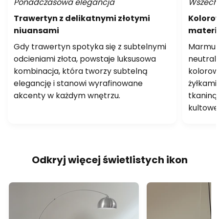
Ponadczasowa elegancja
Wszechs
Trawertyn z delikatnymi złotymi
Koloro
niuansami
materi
Gdy trawertyn spotyka się z subtelnymi
Marmur 
odcieniami złota, powstaje luksusowa
neutral
kombinacja, która tworzy subtelną
kolorow
elegancję i stanowi wyrafinowane
żyłkami
akcenty w każdym wnętrzu.
tkaniną
kultowe
Odkryj więcej świetlistych ikon