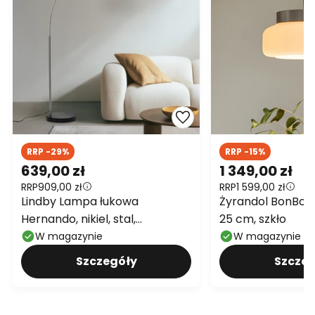
RRP -29%
RRP -15%
639,00 zł
1 349,00 zł
RRP
909,00 zł
RRP
1 599,00 zł
Lindby Lampa łukowa
Żyrandol BonBon
Hernando, nikiel, stal,
25 cm, szkło
wysokość 188 cm
W magazynie
W magazynie
Szczegóły
Szczeg