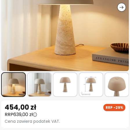
Przejdź
454,00 zł
RRP -29%
na
RRP
639,00 zł
początek
Cena zawiera podatek VAT.
galerii