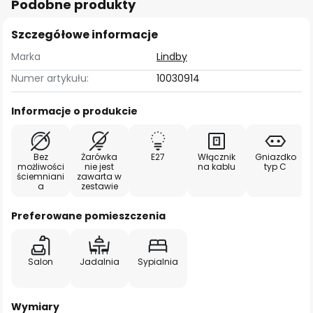
Podobne produkty
Szczegółowe informacje
Marka
Lindby
Numer artykułu:
10030914
Informacje o produkcie
Bez
Żarówka
E27
Włącznik
Gniazdko
możliwości
nie jest
na kablu
typ C
ściemniani
zawarta w
a
zestawie
Preferowane pomieszczenia
Salon
Jadalnia
Sypialnia
Wymiary