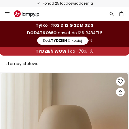
Ponad 25 lat doświadczenia
Przejdź
do
treści
aj
Tylko
02 D 12 G 22 M 02 S
DODATKOWO
nawet do 13% RABATU!
Kod:
TYDZIEN
kopiuj
TYDZIEŃ WOW
| do -70%
Lampy stołowe
Przejdź
na
koniec
galerii