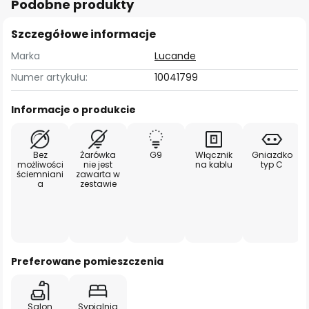
Podobne produkty
Szczegółowe informacje
Marka
Lucande
Numer artykułu:
10041799
Informacje o produkcie
Bez
Żarówka
G9
Włącznik
Gniazdko
możliwości
nie jest
na kablu
typ C
ściemniani
zawarta w
a
zestawie
Preferowane pomieszczenia
Salon
Sypialnia