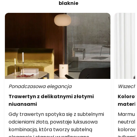
blaknie
Ponadczasowa elegancja
Wszechs
Trawertyn z delikatnymi złotymi
Koloro
niuansami
materi
Gdy trawertyn spotyka się z subtelnymi
Marmur 
odcieniami złota, powstaje luksusowa
neutral
kombinacja, która tworzy subtelną
kolorow