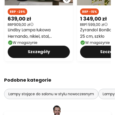
RRP -29%
RRP -15%
639,00 zł
1 349,00 zł
RRP
909,00 zł
RRP
1 599,00 zł
Lindby Lampa łukowa
Żyrandol BonBon
Hernando, nikiel, stal,
25 cm, szkło
wysokość 188 cm
W magazynie
W magazynie
Szczegóły
Szczeg
Podobne kategorie
Lampy stojące do salonu w stylu nowoczesnym
Lampy 