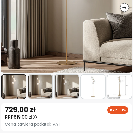
Przejdź
729,00 zł
RRP -11%
na
RRP
819,00 zł
początek
Cena zawiera podatek VAT.
galerii