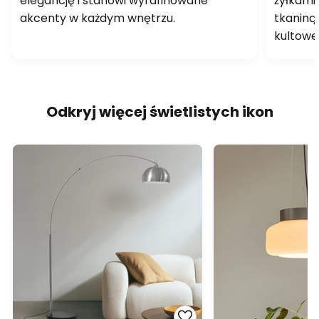
elegancję i stanowi wyrafinowane
żyłkami
akcenty w każdym wnętrzu.
tkaniną
kultowe
Odkryj więcej świetlistych ikon