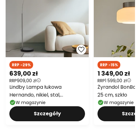
RRP -29%
RRP -15%
639,00 zł
1 349,00 zł
RRP
909,00 zł
RRP
1 599,00 zł
Lindby Lampa łukowa
Żyrandol BonBon
Hernando, nikiel, stal,
25 cm, szkło
wysokość 188 cm
W magazynie
W magazynie
Szczegóły
Szczeg