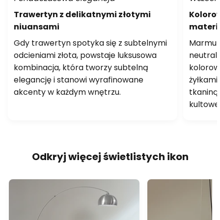
Trawertyn z delikatnymi złotymi
Koloro
niuansami
materi
Gdy trawertyn spotyka się z subtelnymi
Marmur 
odcieniami złota, powstaje luksusowa
neutral
kombinacja, która tworzy subtelną
kolorow
elegancję i stanowi wyrafinowane
żyłkami
akcenty w każdym wnętrzu.
tkaniną
kultowe
Odkryj więcej świetlistych ikon