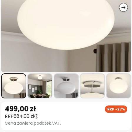
Przejdź
499,00 zł
RRP -27%
na
RRP
684,00 zł
początek
Cena zawiera podatek VAT.
galerii