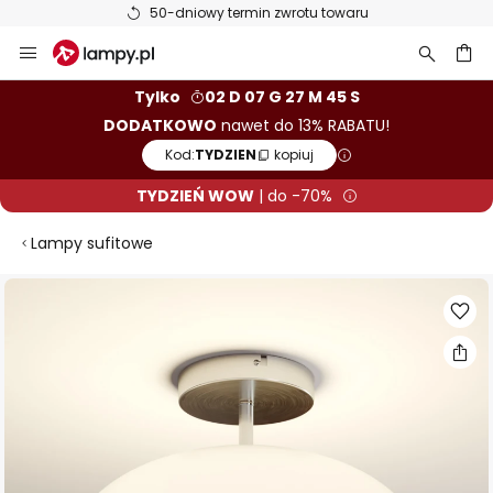
50-dniowy termin zwrotu towaru
Przejdź
do
treści
aj
Tylko
02 D 07 G 27 M 45 S
DODATKOWO
nawet do 13% RABATU!
Kod:
TYDZIEN
kopiuj
TYDZIEŃ WOW
| do -70%
Lampy sufitowe
Przejdź
na
koniec
galerii