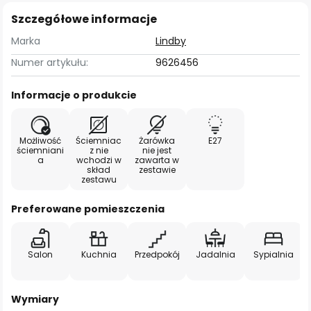
Szczegółowe informacje
Marka
Lindby
Numer artykułu:
9626456
Informacje o produkcie
Możliwość
Ściemniac
Żarówka
E27
ściemniani
z nie
nie jest
a
wchodzi w
zawarta w
skład
zestawie
zestawu
Preferowane pomieszczenia
Salon
Kuchnia
Przedpokój
Jadalnia
Sypialnia
Wymiary