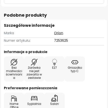
Podobne produkty
Szczegółowe informacje
Marka
Orion
Numer artykułu:
7253625
Informacje o produkcie
Bez
Żarówka
E27
Gniazdko
możliwości
nie jest
typ C
ściemniani
zawarta w
a
zestawie
Preferowane pomieszczenia
Home
Sypialnia
Salon
Office