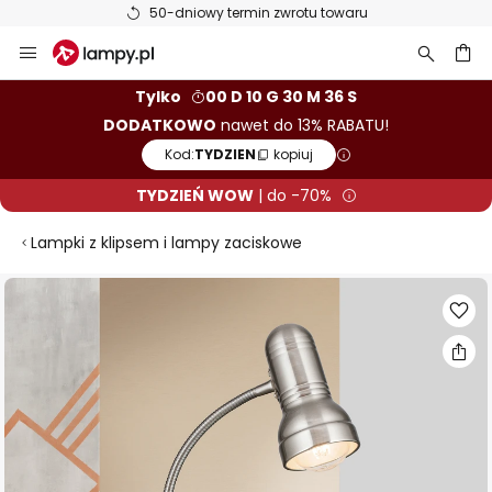
50-dniowy termin zwrotu towaru
Przejdź
do
treści
aj
Tylko
00 D 10 G 30 M 35 S
DODATKOWO
nawet do 13% RABATU!
Kod:
TYDZIEN
kopiuj
TYDZIEŃ WOW
| do -70%
Lampki z klipsem i lampy zaciskowe
Przejdź
na
koniec
galerii