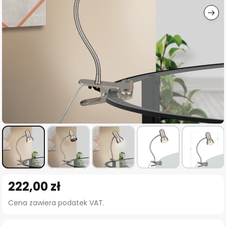
Przejdź
222,00 zł
na
początek
Cena zawiera podatek VAT.
galerii