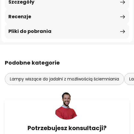
Szczegóły
Recenzje
Pliki do pobrania
Podobne kategorie
Lampy wiszące do jadalni z możliwością ściemniania
La
Potrzebujesz konsultacji?