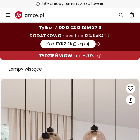
50-dniowy termin zwrotu towaru
Przejdź
do
treści
aj
Tylko
00 D 22 G 13 M 37 S
DODATKOWO
nawet do 13% RABATU!
Kod:
TYDZIEN
kopiuj
TYDZIEŃ WOW
| do -70%
Lampy wiszące
Przejdź
na
koniec
galerii