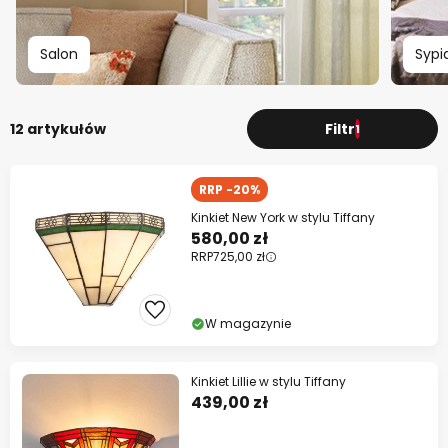
Salon
Sypi
12 artykułów
Filtr
1
RRP -20%
Kinkiet New York w stylu Tiffany
580,00 zł
RRP
725,00 zł
W magazynie
Kinkiet Lillie w stylu Tiffany
439,00 zł