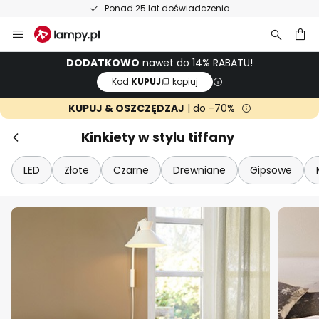
a
50-dniowy termin zwrotu towaru
Przejdź
do
treści
aj
DODATKOWO
nawet do 14% RABATU!
Kod:
KUPUJ
kopiuj
KUPUJ & OSZCZĘDZAJ
| do -70%
Kinkiety w stylu tiffany
LED
Złote
Czarne
Drewniane
Gipsowe