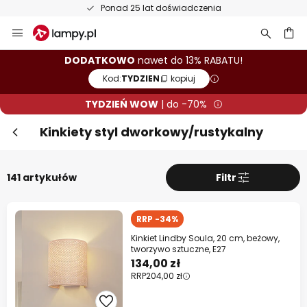
50-dniowy termin zwrotu towaru
Przejdź
Zam
TYDZIEŃ WOW! Dodatkowo do 13%
do
rabatu!
treści
aj
DODATKOWO
nawet do 13% RABATU!
Kod:
TYDZIEN
kopiuj
10% RABATU
od 399 zł
TYDZIEŃ WOW
| do -70%
13% RABATU
od 699 zł
Kinkiety styl dworkowy/rustykalny
prawie na wszystko*
Kod:
TYDZIEN
kopiuj
141 artykułów
Filtr
Kup teraz
RRP -34%
* producenci wykluczeni z promocji
Kinkiet Lindby Soula, 20 cm, beżowy,
tworzywo sztuczne, E27
134,00 zł
RRP
204,00 zł