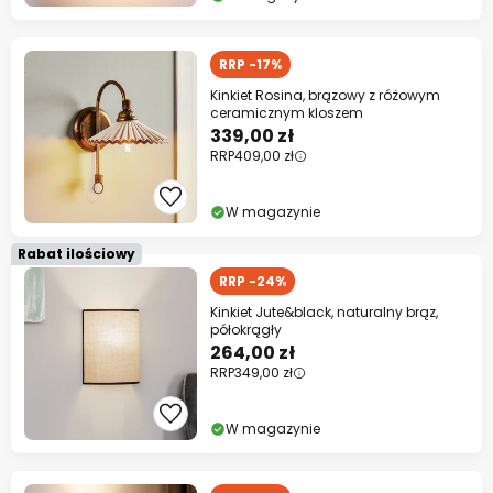
RRP -17%
Kinkiet Rosina, brązowy z różowym
ceramicznym kloszem
339,00 zł
RRP
409,00 zł
W magazynie
Rabat ilościowy
RRP -24%
Kinkiet Jute&black, naturalny brąz,
półokrągły
264,00 zł
RRP
349,00 zł
W magazynie