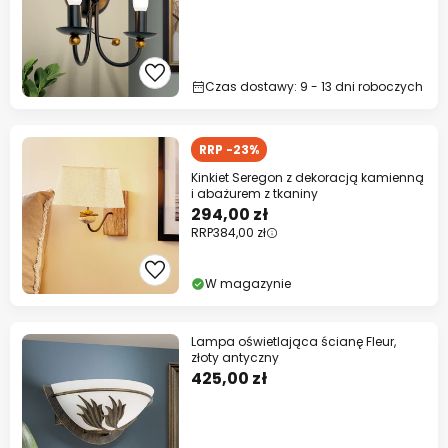
Czas dostawy: 9 - 13 dni roboczych
RRP -23%
Kinkiet Seregon z dekoracją kamienną
i abażurem z tkaniny
294,00 zł
RRP
384,00 zł
W magazynie
Lampa oświetlająca ścianę Fleur,
złoty antyczny
425,00 zł