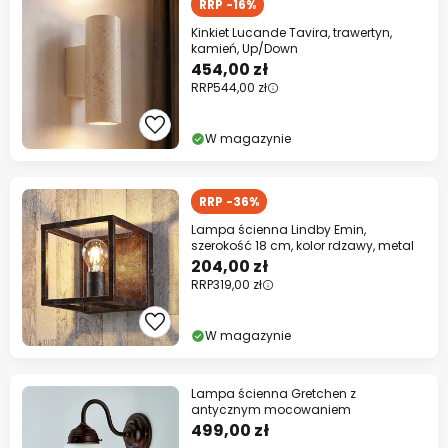
RRP -16%
Kinkiet Lucande Tavira, trawertyn,
kamień, Up/Down
454,00 zł
RRP
544,00 zł
W magazynie
RRP -36%
Lampa ścienna Lindby Emin,
szerokość 18 cm, kolor rdzawy, metal
204,00 zł
RRP
319,00 zł
W magazynie
Lampa ścienna Gretchen z
antycznym mocowaniem
499,00 zł