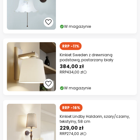
W magazynie
RRP -11%
Kinkiet Sweden z drewnianą
podstawą, postarzany biały
384,00 zł
RRP
434,00 zł
W magazynie
RRP -16%
Kinkiet Lindby Haldorin, szary/czarny,
tekstylny, 58 cm
229,00 zł
RRP
274,00 zł