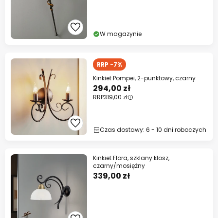
W magazynie
RRP -7%
Kinkiet Pompei, 2-punktowy, czarny
294,00 zł
RRP
319,00 zł
Czas dostawy: 6 - 10 dni roboczych
Kinkiet Flora, szklany klosz,
czarny/mosiężny
339,00 zł