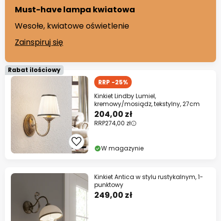
Must-have lampa kwiatowa
Wesołe, kwiatowe oświetlenie
Zainspiruj się
Rabat ilościowy
RRP -25%
Kinkiet Lindby Lumiel,
kremowy/mosiądz, tekstylny, 27cm
204,00 zł
RRP
274,00 zł
W magazynie
Kinkiet Antica w stylu rustykalnym, 1-
punktowy
249,00 zł