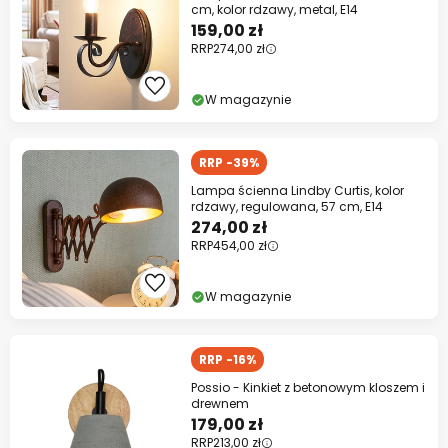
cm, kolor rdzawy, metal, E14
159,00 zł
RRP
274,00 zł
W magazynie
RRP -39%
Lampa ścienna Lindby Curtis, kolor
rdzawy, regulowana, 57 cm, E14
274,00 zł
RRP
454,00 zł
W magazynie
RRP -16%
Possio - Kinkiet z betonowym kloszem i
drewnem
179,00 zł
RRP
213,00 zł