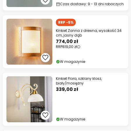
Czas dostawy: 9 - 13 dni roboczych
RRP -5%
Kinkiet Zanna z drewna, wysokość 34
cm, jasny dąb
774,00 zł
RRP
819,00 zł
W magazynie
Kinkiet Flora, szklany klosz,
biały/mosiężny
339,00 zł
W magazynie