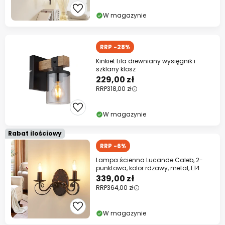
W magazynie
RRP -28%
Kinkiet Lila drewniany wysięgnik i
szklany klosz
229,00 zł
RRP
318,00 zł
W magazynie
Rabat ilościowy
RRP -6%
Lampa ścienna Lucande Caleb, 2-
punktowa, kolor rdzawy, metal, E14
339,00 zł
RRP
364,00 zł
W magazynie