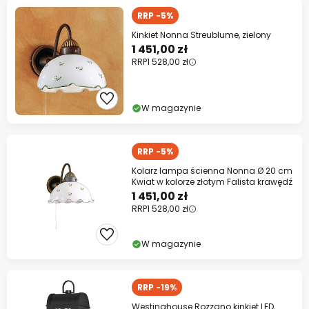
RRP -5%
Kinkiet Nonna Streublume, zielony
1 451,00 zł
RRP
1 528,00 zł
W magazynie
RRP -5%
Kolarz lampa ścienna Nonna Ø 20 cm
Kwiat w kolorze złotym Falista krawędź
1 451,00 zł
RRP
1 528,00 zł
W magazynie
RRP -19%
Westinghouse Rozzano kinkiet LED,