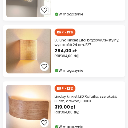
W magazynie
RRP -19%
Euluna kinkiet juta, brązowy, tekstylny,
wysokość 24 cm, E27
294,00 zł
RRP
364,00 zł
W magazynie
RRP -12%
Lindby kinkiet LED Rafailia, szerokość
33cm, drewno, 3000K
319,00 zł
RRP
364,00 zł
W magazynie