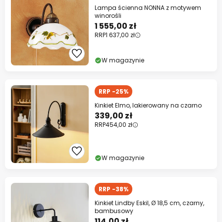
Lampa ścienna NONNA z motywem
winorośli
1 555,00 zł
RRP
1 637,00 zł
W magazynie
RRP -25%
Kinkiet Elmo, lakierowany na czarno
339,00 zł
RRP
454,00 zł
W magazynie
RRP -38%
Kinkiet Lindby Eskil, Ø 18,5 cm, czarny,
bambusowy
114,00 zł