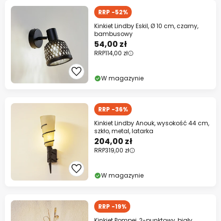
RRP -52%
Kinkiet Lindby Eskil, Ø 10 cm, czarny,
bambusowy
54,00 zł
RRP
114,00 zł
W magazynie
RRP -36%
Kinkiet Lindby Anouk, wysokość 44 cm,
szkło, metal, latarka
204,00 zł
RRP
319,00 zł
W magazynie
RRP -19%
Kinkiet Pompei, 2-punktowy, biały