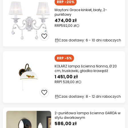
RRP -20%
Maytoni Grace kinkiet, biały, 2-
punktowy
474,00 zł
RRP
592,00 zł
Czas dostawy: 6 - 10 dni roboczych
RRP -5%
KOLARZ lampa ścienna Nonna, Ø 20
cm, truskawki, gładka krawędź
1 451,00 zł
RRP
1 528,00 zł
Czas dostawy: 8 - 12 dni roboczych
2-punktowa lampa ścienna GARDA w
stylu dworkowym
586,00 zł