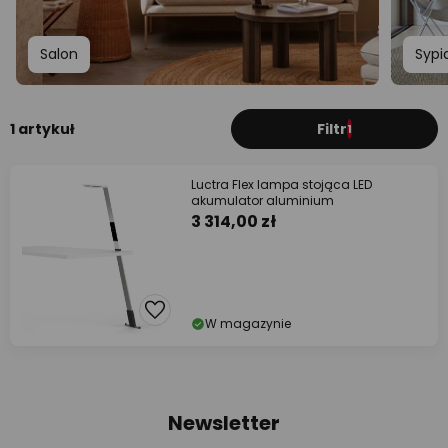
Salon
Sypi
1 artykuł
Filtr
1
Luctra Flex lampa stojąca LED
akumulator aluminium
3 314,00 zł
W magazynie
Newsletter