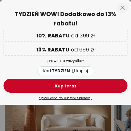
Ponad 25 lat doświadczenia
Przejdź
Zam
TYDZIEŃ WOW! Dodatkowo do 13%
do
rabatu!
treści
aj
DODATKOWO
nawet do 13% RABATU!
Kod:
TYDZIEN
kopiuj
10% RABATU
od 399 zł
TYDZIEŃ WOW
| do -70%
13% RABATU
od 699 zł
Lampy stojące na baterie
prawie na wszystko*
Łukowe
LED
Drewniane
Materiałowe
Oświet
Kod:
TYDZIEN
kopiuj
Kup teraz
* producenci wykluczeni z promocji