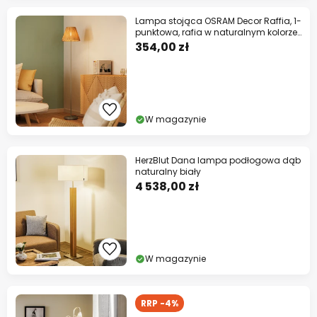
Lampa stojąca OSRAM Decor Raffia, 1-
punktowa, rafia w naturalnym kolorze,
E27
354,00 zł
W magazynie
HerzBlut Dana lampa podłogowa dąb
naturalny biały
4 538,00 zł
W magazynie
RRP -4%