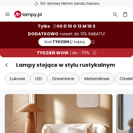
50-dniowy termin zwrotu towaru
Przejdź
Zam
TYDZIEŃ WOW! Dodatkowo do 13%
do
rabatu!
treści
aj
Tylko
00 D 10 G 12 M 09 S
DODATKOWO
nawet do 13% RABATU!
10% RABATU
od 399 zł
Kod:
TYDZIEN
kopiuj
13% RABATU
od 699 zł
TYDZIEŃ WOW
| do -70%
prawie na wszystko*
Lampy stojące w stylu rustykalnym
Kod:
TYDZIEN
kopiuj
Łukowe
LED
Drewniane
Materiałowe
Oświet
Kup teraz
* producenci wykluczeni z promocji