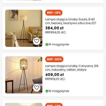
RRP -15%
Lampa stojąca Lindby Soula, Ø 40
cm, beżowy, tworzywo sztuczne, E27
384,00 zł
RRP
454,00 zł
W magazynie
RRP -50%
Lampa stojąca Lindby Canyana, 139
cm, naturalny, rattan, statyw
409,00 zł
RRP
819,00 zł
W magazynie
RRP -14%