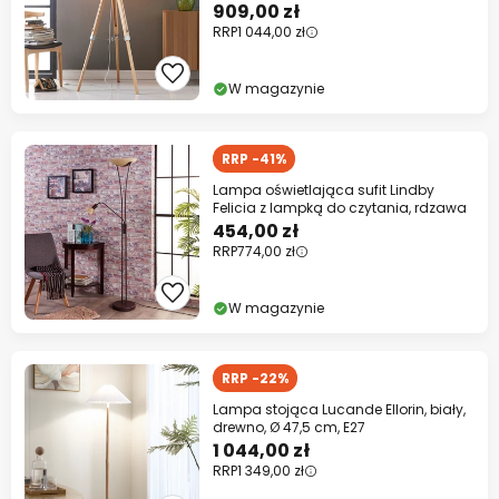
909,00 zł
RRP
1 044,00 zł
W magazynie
RRP -41%
Lampa oświetlająca sufit Lindby
Felicia z lampką do czytania, rdzawa
454,00 zł
RRP
774,00 zł
W magazynie
RRP -22%
Lampa stojąca Lucande Ellorin, biały,
drewno, Ø 47,5 cm, E27
1 044,00 zł
RRP
1 349,00 zł