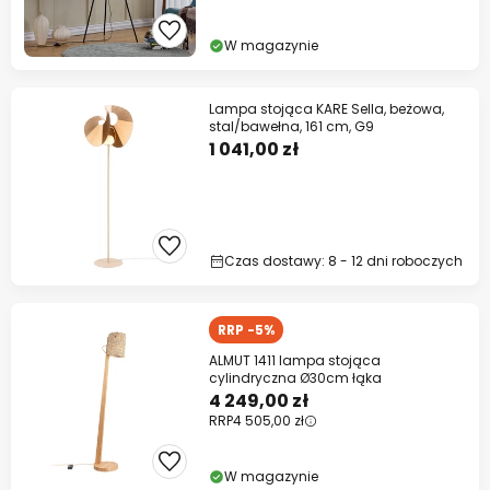
W magazynie
Lampa stojąca KARE Sella, beżowa,
stal/bawełna, 161 cm, G9
1 041,00 zł
Czas dostawy: 8 - 12 dni roboczych
RRP -5%
ALMUT 1411 lampa stojąca
cylindryczna Ø30cm łąka
4 249,00 zł
RRP
4 505,00 zł
W magazynie