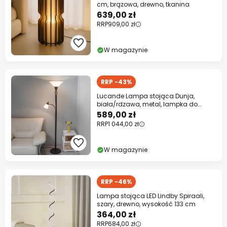
cm, brązowa, drewno, tkanina
639,00 zł
RRP
909,00 zł
W magazynie
RRP -43%
Lucande Lampa stojąca Dunja,
biała/rdzawa, metal, lampka do
czytania
589,00 zł
RRP
1 044,00 zł
W magazynie
RRP -46%
Lampa stojąca LED Lindby Spiraali,
szary, drewno, wysokość 133 cm
364,00 zł
RRP
684,00 zł