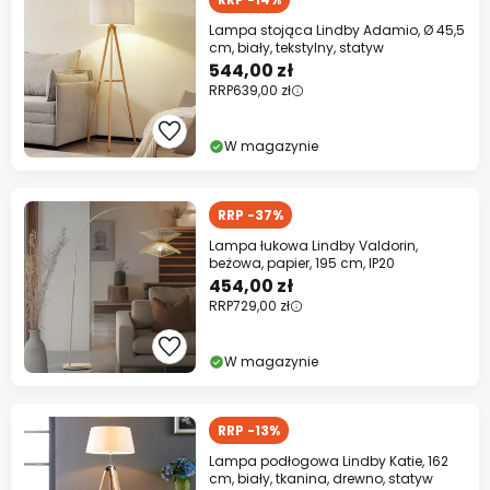
Lampa stojąca Lindby Adamio, Ø 45,5
cm, biały, tekstylny, statyw
544,00 zł
RRP
639,00 zł
W magazynie
RRP -37%
Lampa łukowa Lindby Valdorin,
beżowa, papier, 195 cm, IP20
454,00 zł
RRP
729,00 zł
W magazynie
RRP -13%
Lampa podłogowa Lindby Katie, 162
cm, biały, tkanina, drewno, statyw