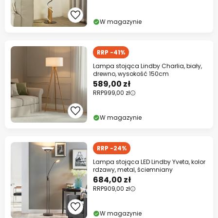
W magazynie
RRP -41%
Lampa stojąca Lindby Charlia, biały,
drewno, wysokość 150cm
589,00 zł
RRP
999,00 zł
W magazynie
RRP -24%
Lampa stojąca LED Lindby Yveta, kolor
rdzawy, metal, ściemniany
684,00 zł
RRP
909,00 zł
W magazynie