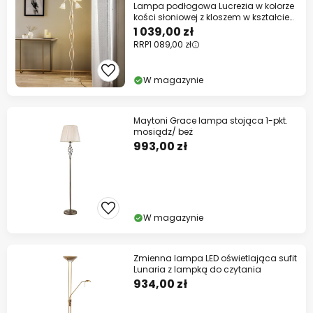
Lampa podłogowa Lucrezia w kolorze
kości słoniowej z kloszem w kształcie
kwiatów
1 039,00 zł
RRP
1 089,00 zł
W magazynie
Maytoni Grace lampa stojąca 1-pkt.
mosiądz/ beż
993,00 zł
W magazynie
Zmienna lampa LED oświetlająca sufit
Lunaria z lampką do czytania
934,00 zł