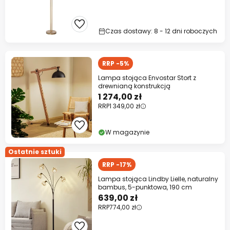
Czas dostawy: 8 - 12 dni roboczych
RRP -5%
Lampa stojąca Envostar Stort z
drewnianą konstrukcją
1 274,00 zł
RRP
1 349,00 zł
W magazynie
Ostatnie sztuki
RRP -17%
Lampa stojąca Lindby Lielle, naturalny
bambus, 5-punktowa, 190 cm
639,00 zł
RRP
774,00 zł