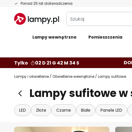
Przejdź
Ponad 25 lat doświadczenia
do
Szukaj
treści
Lampy wewnętrzne
Pomieszczenia
DO
Tylko
02 D 21 G 42 M 33 S
Lampy i oświetlenie
Oświetlenie wewnętrzne
Lampy sufitowe
Lampy sufitowe w 
LED
Złote
Czarne
Białe
Panele LED