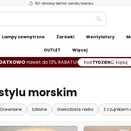
50-dniowy termin zwrotu towaru
Szukaj
Lampy zewnętrzne
Żarówki
Wentylatory
M
OUTLET
Więcej
DATKOWO
nawet do 13% RABATU!
Kod:
TYDZIEN
kopiuj
stylu morskim
Drewniane
Szklane
Gwieździste niebo
Z czujnikiem