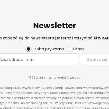
Newsletter
 zapisać się do Newslettera już teraz i otrzymać
13% RA
Osoba prywatna
Firma
Zapisz się
*599 zł minimalna wartość zakupu.
zekają ekskluzywne oferty z zakresu lamp i oświetlenia, wentylatorów, s
e. Ponadto abonenci otrzymają kupony rabatowe, obniżki cen produktów,
zentacje produktów, a także materiały od potencjalnych partnerów koope
ozycje recenzji i rekomendacji zakupu. W przypadku kodu rabatowego o
j chwili można zrezygnować z subskrypcji korzystając z linku umożliwia