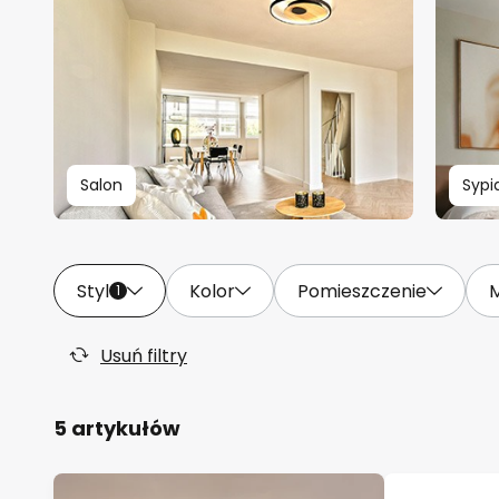
Salon
Sypi
Styl
Kolor
Pomieszczenie
M
1
Usuń filtry
5 artykułów