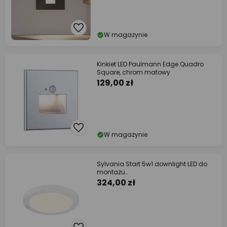
W magazynie
Kinkiet LED Paulmann Edge Quadro
Square, chrom matowy
129,00 zł
W magazynie
Sylvania Start 5w1 downlight LED do
montażu
natynkowego/wpuszczanego PIR
324,00 zł