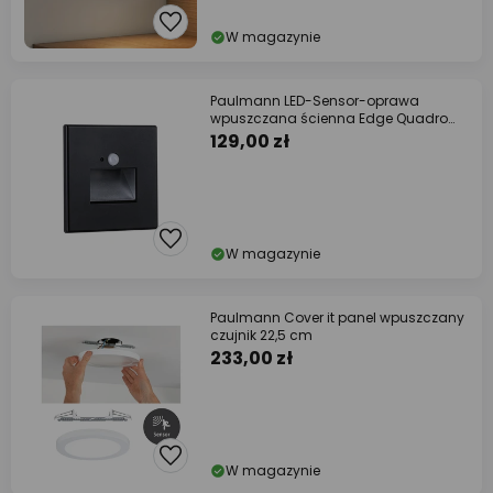
W magazynie
Paulmann LED-Sensor-oprawa
wpuszczana ścienna Edge Quadro
czarny 8 cm
129,00 zł
W magazynie
Paulmann Cover it panel wpuszczany
czujnik 22,5 cm
233,00 zł
W magazynie