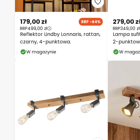
179,00 zł
279,00 z
RRP -64%
RRP
499,00 zł
RRP
349,00 zł
Reflektor Lindby Lonnaris, rattan,
Lampa sufi
czarny, 4-punktowa.
2-punkto
W magazynie
W magaz