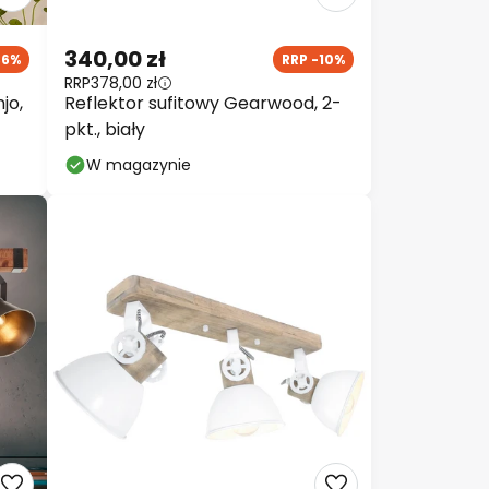
340,00 zł
36%
RRP -10%
RRP
378,00 zł
jo,
Reflektor sufitowy Gearwood, 2-
pkt., biały
W magazynie