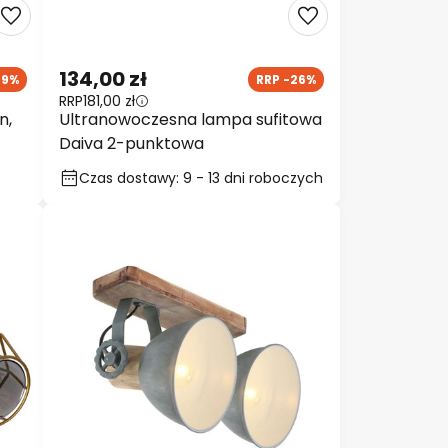
134,00 zł
59%
RRP -26%
RRP
181,00 zł
n,
Ultranowoczesna lampa sufitowa
Daiva 2-punktowa
Czas dostawy: 9 - 13 dni roboczych