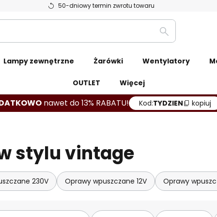
50-dniowy termin zwrotu towaru
Szukaj
Lampy zewnętrzne
Żarówki
Wentylatory
M
OUTLET
Więcej
DATKOWO
nawet do 13% RABATU!
Kod:
TYDZIEN
kopiuj
 w stylu vintage
uszczane 230V
Oprawy wpuszczane 12V
Oprawy wpuszc