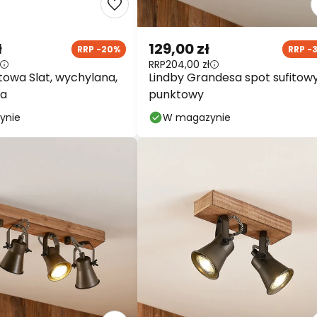
ł
129,00 zł
RRP -20%
RRP -
RRP
204,00 zł
towa Slat, wychylana,
Lindby Grandesa spot sufitowy
wa
punktowy
ynie
W magazynie