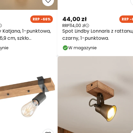
44,00 zł
RRP -66%
RRP -
RRP
114,00 zł
y Katjana, 1-punktowa,
Spot Lindby Lonnaris z rattanu
6,9 cm, szkło
czarny, 1-punktowa.
ne
ynie
W magazynie