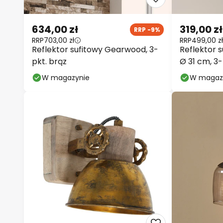
634,00 zł
319,00 zł
RRP -9%
RRP
703,00 zł
RRP
499,00 zł
Reflektor sufitowy Gearwood, 3-
Reflektor s
pkt. brąz
Ø 31 cm, 3
GU10
W magazynie
W magaz