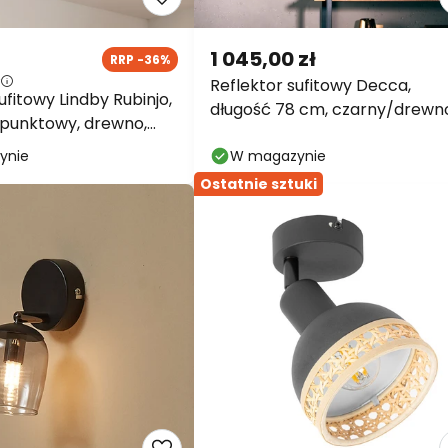
1 045,00 zł
RRP -36%
Reflektor sufitowy Decca,
ufitowy Lindby Rubinjo,
długość 78 cm, czarny/drewn
-punktowy, drewno,
4-punktowa.
ynie
W magazynie
Ostatnie sztuki