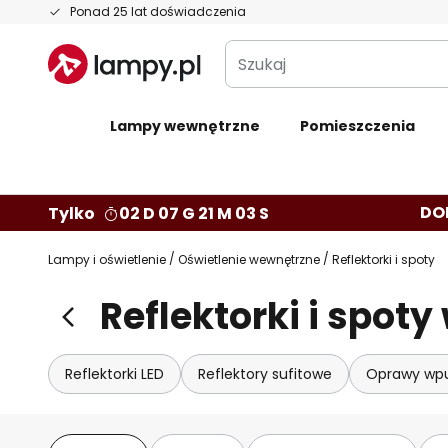
Przejdź
Ponad 25 lat doświadczenia
do
Szukaj
treści
Lampy wewnętrzne
Pomieszczenia
DO
Tylko
02 D 07 G 21 M 01 S
Lampy i oświetlenie
Oświetlenie wewnętrzne
Reflektorki i spoty
Reflektorki i spoty
Reflektorki LED
Reflektory sufitowe
Oprawy wp