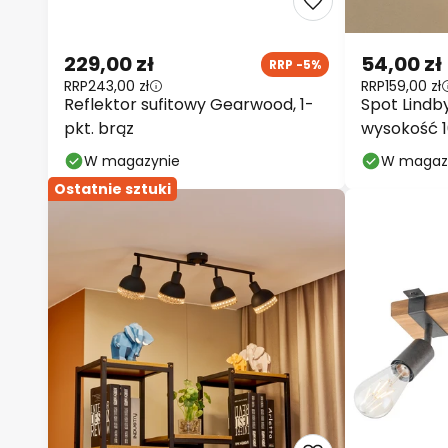
229,00 zł
54,00 zł
RRP -5%
RRP
243,00 zł
RRP
159,00 zł
Reflektor sufitowy Gearwood, 1-
Spot Lindb
pkt. brąz
wysokość 1
przydymio
W magazynie
W magaz
Ostatnie sztuki