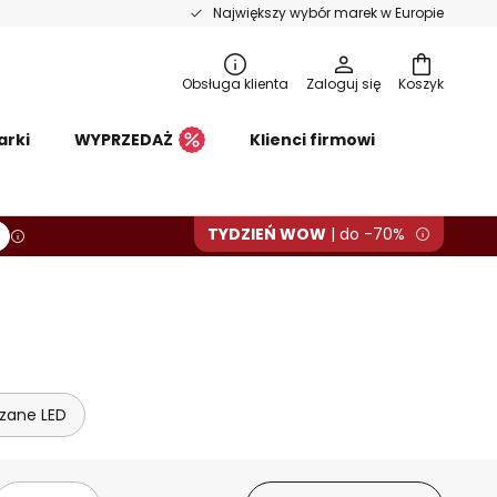
Największy wybór marek w Europie
Obsługa klienta
Zaloguj się
Koszyk
arki
WYPRZEDAŻ
Klienci firmowi
TYDZIEŃ WOW
| do -70%
zane LED