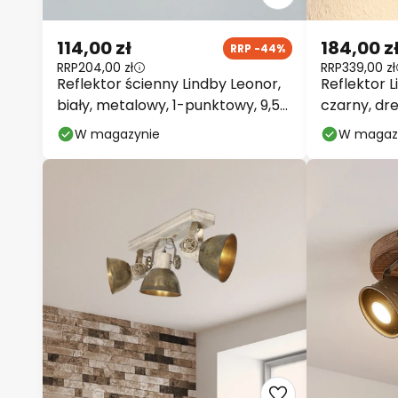
114,00 zł
184,00 z
RRP -44%
RRP
204,00 zł
RRP
339,00 zł
Reflektor ścienny Lindby Leonor,
Reflektor L
biały, metalowy, 1-punktowy, 9,5
czarny, dr
cm
W magazynie
W magaz