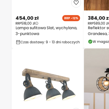
454,00 zł
384,00 z
RRP -12%
RRP
518,00 zł
RRP
589,00 zł
Lampa sufitowa Slat, wychylana,
Reflektor s
3-punktowa
Grandesa, 
drewno, m
W magaz
Czas dostawy: 9 - 13 dni roboczych