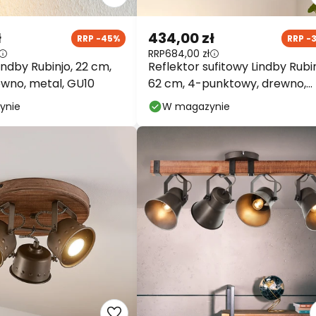
ł
434,00 zł
RRP -45%
RRP -
RRP
684,00 zł
indby Rubinjo, 22 cm,
Reflektor sufitowy Lindby Rubin
ewno, metal, GU10
62 cm, 4-punktowy, drewno,
GU10
ynie
W magazynie