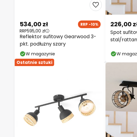
534,00 zł
226,00 z
RRP -10%
RRP
595,00 zł
Spot sufit
Reflektor sufitowy Gearwood 3-
stal/ratta
pkt. podłużny szary
W magazynie
W magaz
Ostatnie sztuki