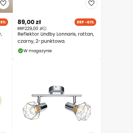
89,00 zł
39%
RRP -61%
RRP
229,00 zł
,
Reflektor Lindby Lonnaris, rattan,
czarny, 2-punktowa.
W magazynie