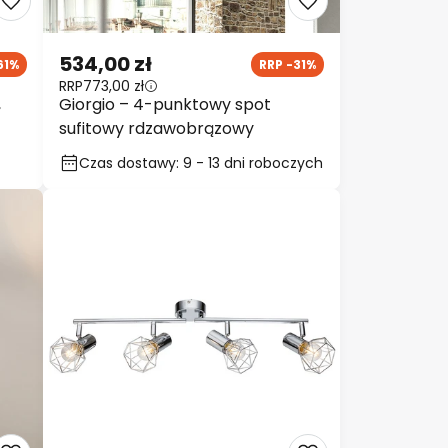
534,00 zł
61%
RRP -31%
RRP
773,00 zł
,
Giorgio – 4-punktowy spot
sufitowy rdzawobrązowy
Czas dostawy: 9 - 13 dni roboczych