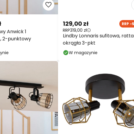
ł
129,00 zł
RRP -
RRP
319,00 zł
owy Anwick 1
Lindby Lonnaris sufitowa, ratta
n, 2-punktowy
okrągła 3-pkt
ynie
W magazynie