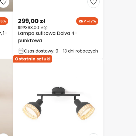
299,00 zł
36%
RRP -17%
RRP
363,00 zł
, 1-
Lampa sufitowa Daiva 4-
punktowa
Czas dostawy: 9 - 13 dni roboczych
Ostatnie sztuki