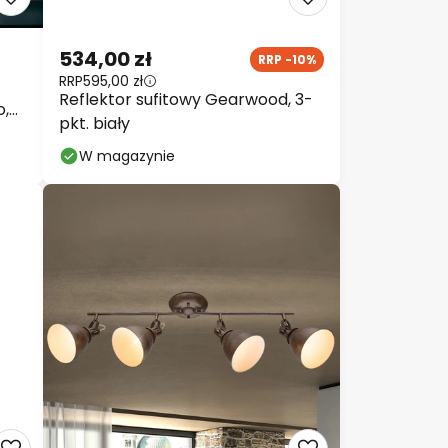
534,00 zł
RRP -10%
RRP
595,00 zł
Reflektor sufitowy Gearwood, 3-
o,
pkt. biały
W magazynie