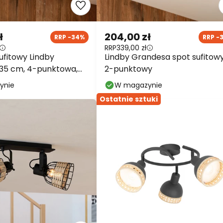
ł
204,00 zł
RRP -34%
RRP -
RRP
339,00 zł
ufitowy Lindby
Lindby Grandesa spot sufitowy
35 cm, 4-punktowa,
2-punktowy
etal
ynie
W magazynie
Ostatnie sztuki