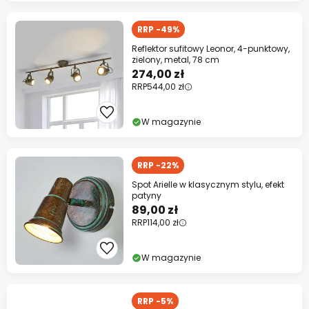
RRP -49%
Reflektor sufitowy Leonor, 4-punktowy,
zielony, metal, 78 cm
274,00 zł
RRP
544,00 zł
W magazynie
RRP -22%
Spot Arielle w klasycznym stylu, efekt
patyny
89,00 zł
RRP
114,00 zł
W magazynie
RRP -5%