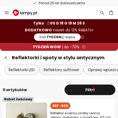
Ponad 25 lat doświadczenia
Przejdź
do
treści
aj
Tylko
00 D 18 G 19 M 26 S
DODATKOWO
nawet do 13% RABATU!
Kod:
TYDZIEN
kopiuj
TYDZIEŃ WOW
| do -70%
Reflektorki i spoty w stylu antycznym
Reflektorki LED
Reflektory sufitowe
Oprawy wpuszc
11 artykułów
Filtr
1
Rabat ilościowy
RRP -56%
Reflektor ścienny Lindby Leonor,
zielony, metalowy, 1-punktowy, 9,5 cm