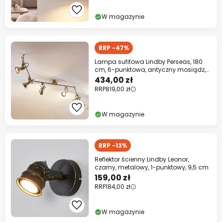
W magazynie
RRP -47%
Lampa sufitowa Lindby Perseas, 180
cm, 6-punktowa, antyczny mosiądz,
GU10
434,00 zł
RRP
819,00 zł
W magazynie
RRP -13%
Reflektor ścienny Lindby Leonor,
czarny, metalowy, 1-punktowy, 9,5 cm
159,00 zł
RRP
184,00 zł
W magazynie