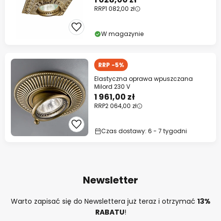
RRP
1 082,00 zł
W magazynie
RRP -5%
Elastyczna oprawa wpuszczana
Milord 230 V
1 961,00 zł
RRP
2 064,00 zł
Czas dostawy: 6 - 7 tygodni
Newsletter
Warto zapisać się do Newslettera już teraz i otrzymać
13%
RABATU
!