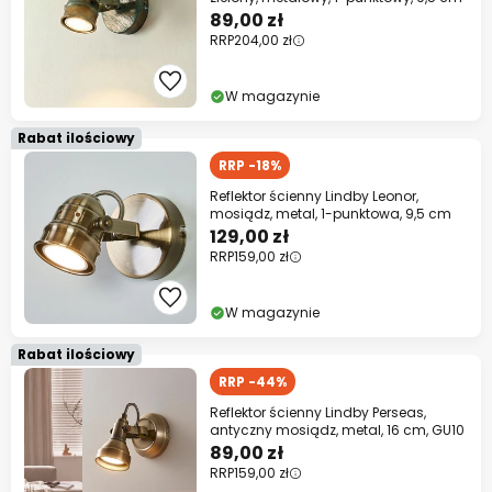
89,00 zł
RRP
204,00 zł
W magazynie
Rabat ilościowy
RRP -18%
Reflektor ścienny Lindby Leonor,
mosiądz, metal, 1-punktowa, 9,5 cm
129,00 zł
RRP
159,00 zł
W magazynie
Rabat ilościowy
RRP -44%
Reflektor ścienny Lindby Perseas,
antyczny mosiądz, metal, 16 cm, GU10
89,00 zł
RRP
159,00 zł