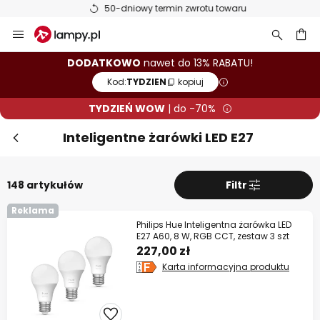
50-dniowy termin zwrotu towaru
Przejdź
Zam
TYDZIEŃ WOW! Dodatkowo do 13%
do
rabatu!
treści
aj
DODATKOWO
nawet do 13% RABATU!
Kod:
TYDZIEN
kopiuj
10% RABATU
od 399 zł
TYDZIEŃ WOW
| do -70%
13% RABATU
od 699 zł
Inteligentne żarówki LED E27
prawie na wszystko*
Kod:
TYDZIEN
kopiuj
148 artykułów
Filtr
Kup teraz
Reklama
Philips Hue Inteligentna żarówka LED
E27 A60, 8 W, RGB CCT, zestaw 3 szt
* producenci wykluczeni z promocji
227,00 zł
Karta informacyjna produktu