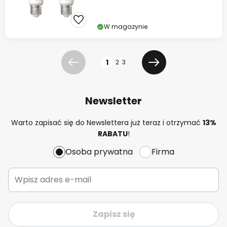
W magazynie
Strona
1
2
3
Poprzednia
Dalej
Newsletter
Warto zapisać się do Newslettera już teraz i otrzymać
13%
RABATU
!
Osoba prywatna
Firma
Zapisz się