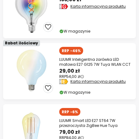
Karta informacyjna produktu
W magazynie
Rabat ilościowy
RRP -46%
LUUMR Inteligentna żarówka LED
matowa E27 G125 7W Tuya WLAN CCT
29,00 zł
RRP
54,00 zł
Karta informacyjna produktu
W magazynie
RRP -6%
LUUMR Smart LED E27 ST64 7W
przezroczysta ZigBee Hue Tuya
79,00 zł
RRP
84,00 zł