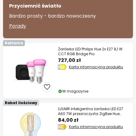
Przyciemnić światło
Bardzo prosty - bardzo nowoczesny
Porady
Reklama
Żarówka LED Philips Hue 2x E27 8,1 W
CCT RGB Bridge Pro
727,00 zł
Karta informacyjna produktu
W magazynie
Rabat ilościowy
LUUMR Inteligentna żarówka LED E27
A60 7W przezroczysta ZigBee Hue
Tuya
84,00 zł
Karta informacyjna produktu