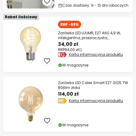
Czas dostawy: 9 - 13 dni roboczych
Rabat ilościowy
RRP -59%
Żarówka LED LUUMR, E27 A60 4,9 W,
inteligentna, przezroczysta,
bursztynowa
34,00 zł
RRP
84,00 zł
Karta informacyjna produktu
W magazynie
Żarówka LED Calex Smart E27 G125 7W
806lm złota
114,00 zł
Karta informacyjna produktu
W magazynie