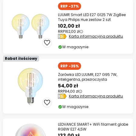
RRP -37%
LUUMR Smart LED E27 G125 7W ZigBee
Tuya Philips Hue zestaw 2 szt
102,00 zł
RRP
162,00 zł
Karta informacyjna produktu
W magazynie
Rabat ilościowy
RRP -35%
Żarówka LED LUUMR, E27 G95 7W,
inteligentna, przezroczysta
54,00 zł
RRP
84,00 zł
Karta informacyjna produktu
W magazynie
LEDVANCE SMART+ WiFi filament globe
RGBW E27 4,5W
133,00 zł