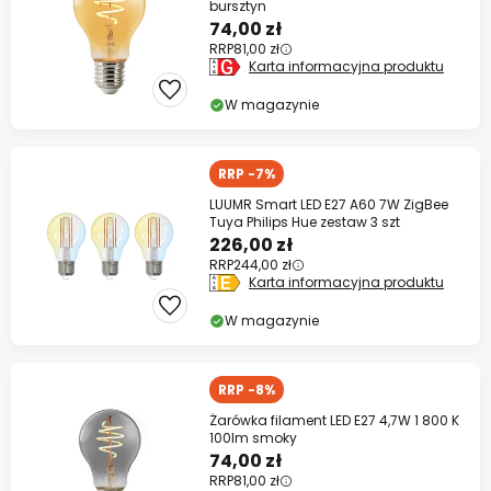
bursztyn
74,00 zł
RRP
81,00 zł
Karta informacyjna produktu
W magazynie
RRP -7%
LUUMR Smart LED E27 A60 7W ZigBee
Tuya Philips Hue zestaw 3 szt
226,00 zł
RRP
244,00 zł
Karta informacyjna produktu
W magazynie
RRP -8%
Żarówka filament LED E27 4,7W 1 800 K
100lm smoky
74,00 zł
RRP
81,00 zł