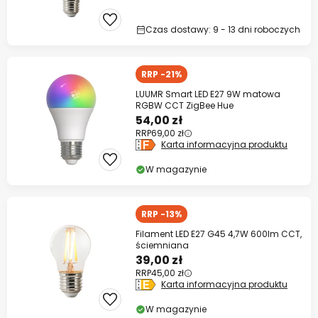
Czas dostawy: 9 - 13 dni roboczych
RRP -21%
LUUMR Smart LED E27 9W matowa
RGBW CCT ZigBee Hue
54,00 zł
RRP
69,00 zł
Karta informacyjna produktu
W magazynie
RRP -13%
Filament LED E27 G45 4,7W 600lm CCT,
ściemniana
39,00 zł
RRP
45,00 zł
Karta informacyjna produktu
W magazynie