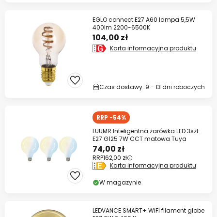
EGLO connect E27 A60 lampa 5,5W
400lm 2200-6500K
104,00 zł
Karta informacyjna produktu
Czas dostawy: 9 - 13 dni roboczych
RRP -54%
LUUMR Inteligentna żarówka LED 3szt
E27 G125 7W CCT matowa Tuya
74,00 zł
RRP
162,00 zł
Karta informacyjna produktu
W magazynie
LEDVANCE SMART+ WiFi filament globe