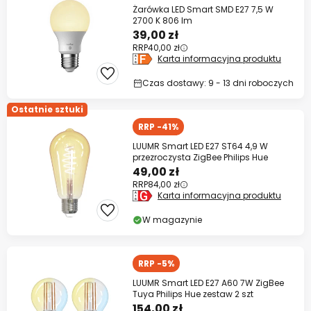
Żarówka LED Smart SMD E27 7,5 W
2700 K 806 lm
39,00 zł
RRP
40,00 zł
Karta informacyjna produktu
Czas dostawy: 9 - 13 dni roboczych
Ostatnie sztuki
RRP -41%
LUUMR Smart LED E27 ST64 4,9 W
przezroczysta ZigBee Philips Hue
49,00 zł
RRP
84,00 zł
Karta informacyjna produktu
W magazynie
RRP -5%
LUUMR Smart LED E27 A60 7W ZigBee
Tuya Philips Hue zestaw 2 szt
154,00 zł