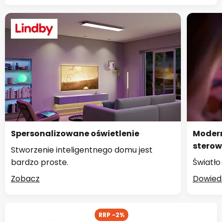
Spersonalizowane oświetlenie
Modern
sterow
Stworzenie inteligentnego domu jest
bardzo proste.
Światł
Zobacz
Dowiedz
RRP -2%