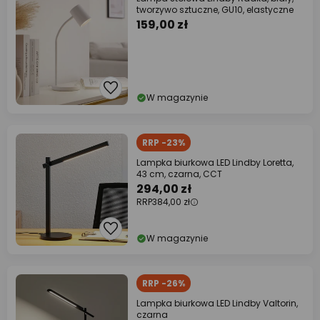
tworzywo sztuczne, GU10, elastyczne
159,00 zł
W magazynie
RRP -23%
Lampka biurkowa LED Lindby Loretta,
43 cm, czarna, CCT
294,00 zł
RRP
384,00 zł
W magazynie
RRP -26%
Lampka biurkowa LED Lindby Valtorin,
czarna