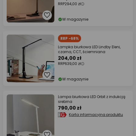
RRP
294,00 zł
W magazynie
RRP -68%
Lampka biurkowa LED Lindby Eleni,
czarna, CCT, ściemniana
204,00 zł
RRP
639,00 zł
W magazynie
Lampa biurkowa LED Orbit z indukcją
srebrna
790,00 zł
Karta informacyjna produktu