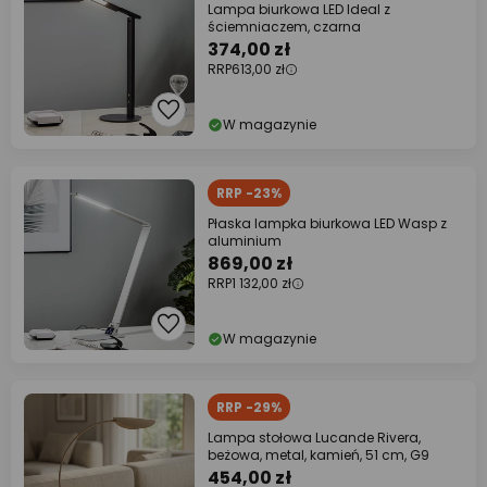
Lampa biurkowa LED Ideal z
ściemniaczem, czarna
374,00 zł
RRP
613,00 zł
W magazynie
RRP -23%
Płaska lampka biurkowa LED Wasp z
aluminium
869,00 zł
RRP
1 132,00 zł
W magazynie
RRP -29%
Lampa stołowa Lucande Rivera,
beżowa, metal, kamień, 51 cm, G9
454,00 zł