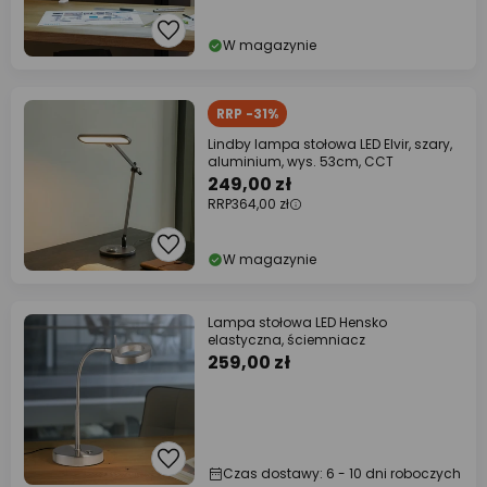
W magazynie
RRP -31%
Lindby lampa stołowa LED Elvir, szary,
aluminium, wys. 53cm, CCT
249,00 zł
RRP
364,00 zł
W magazynie
Lampa stołowa LED Hensko
elastyczna, ściemniacz
259,00 zł
Czas dostawy: 6 - 10 dni roboczych