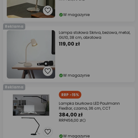
W magazynie
Reklama
Lampa stołowa Skriva, beżowa, metal,
GU10, 38 cm, obrotowa
119,00 zł
W magazynie
Reklama
RRP -15%
Lampka biurkowa LED Paulmann
FlexBar, czarna, 36 cm, CCT
384,00 zł
RRP
456,00 zł
W magazynie