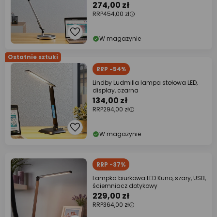
274,00 zł
RRP
454,00 zł
W magazynie
Ostatnie sztuki
RRP -54%
Lindby Ludmilla lampa stołowa LED,
display, czarna
134,00 zł
RRP
294,00 zł
W magazynie
RRP -37%
Lampka biurkowa LED Kuno, szary, USB,
ściemniacz dotykowy
229,00 zł
RRP
364,00 zł