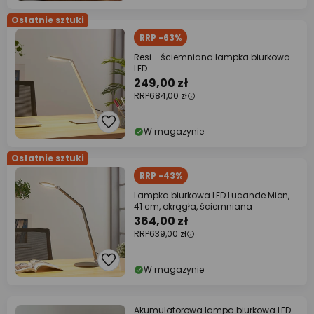
Ostatnie sztuki
RRP -63%
Resi - ściemniana lampka biurkowa
LED
249,00 zł
RRP
684,00 zł
W magazynie
Ostatnie sztuki
RRP -43%
Lampka biurkowa LED Lucande Mion,
41 cm, okrągła, ściemniana
364,00 zł
RRP
639,00 zł
W magazynie
Akumulatorowa lampa biurkowa LED