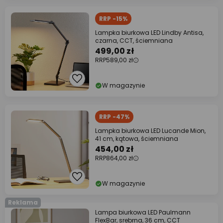
RRP -15%
Lampka biurkowa LED Lindby Antisa,
czarna, CCT, ściemniana
499,00 zł
RRP
589,00 zł
W magazynie
RRP -47%
Lampka biurkowa LED Lucande Mion,
41 cm, kątowa, ściemniana
454,00 zł
RRP
864,00 zł
W magazynie
Reklama
Lampa biurkowa LED Paulmann
FlexBar, srebrna, 36 cm, CCT