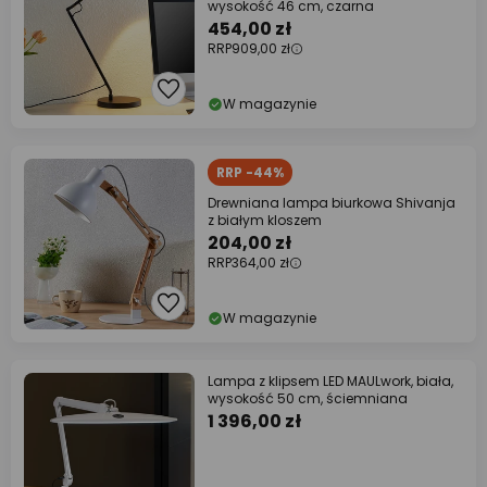
wysokość 46 cm, czarna
454,00 zł
RRP
909,00 zł
W magazynie
RRP -44%
Drewniana lampa biurkowa Shivanja
z białym kloszem
204,00 zł
RRP
364,00 zł
W magazynie
Lampa z klipsem LED MAULwork, biała,
wysokość 50 cm, ściemniana
1 396,00 zł