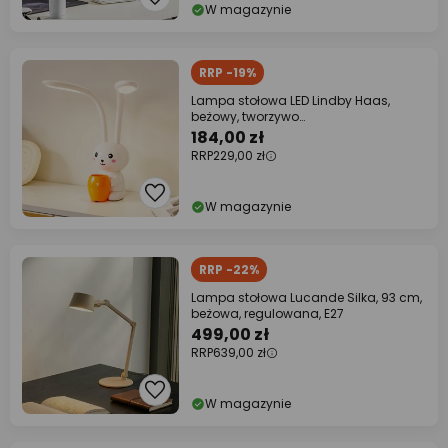
W magazynie
RRP -19%
Lampa stołowa LED Lindby Haas,
beżowy, tworzywo
sztuczne,CCT,wysokość39cm
184,00 zł
RRP
229,00 zł
W magazynie
RRP -22%
Lampa stołowa Lucande Silka, 93 cm,
beżowa, regulowana, E27
499,00 zł
RRP
639,00 zł
W magazynie