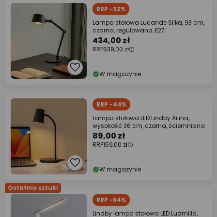
RRP -32%
Lampa stołowa Lucande Silka, 93 cm,
czarna, regulowana, E27
434,00 zł
RRP
639,00 zł
W magazynie
RRP -44%
Lampa stołowa LED Lindby Ailina,
wysokość 36 cm, czarna, ściemniana
89,00 zł
RRP
159,00 zł
W magazynie
Ostatnie sztuki
RRP -64%
Lindby lampa stołowa LED Ludmilla,