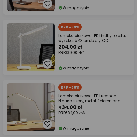
W magazynie
RRP -39%
Lampka biurkowa LED Lindby Loretta,
wysokość 43 cm, biały, CCT
204,00 zł
RRP
339,00 zł
W magazynie
RRP -36%
Lampka biurkowa LED Lucande
Nicano, szary, metal, ściemniana.
434,00 zł
RRP
684,00 zł
W magazynie