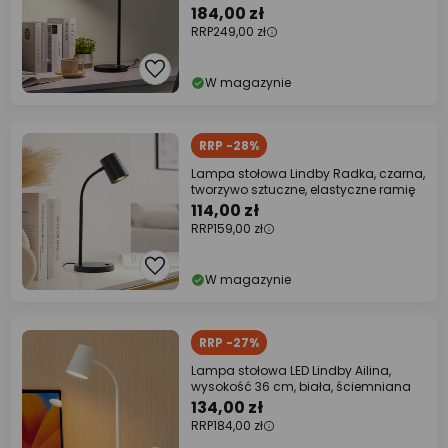
184,00 zł
RRP
249,00 zł
W magazynie
RRP -28%
Lampa stołowa Lindby Radka, czarna,
tworzywo sztuczne, elastyczne ramię
114,00 zł
RRP
159,00 zł
W magazynie
RRP -27%
Lampa stołowa LED Lindby Ailina,
wysokość 36 cm, biała, ściemniana
134,00 zł
RRP
184,00 zł