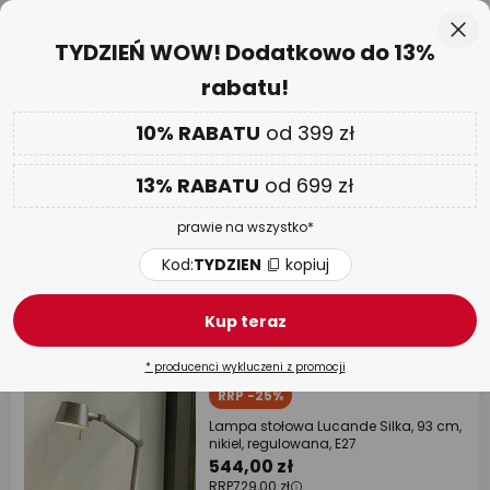
50-dniowy termin zwrotu towaru
Przejdź
Zam
TYDZIEŃ WOW! Dodatkowo do 13%
do
rabatu!
treści
aj
DODATKOWO
nawet do 13% RABATU!
10% RABATU
od 399 zł
Kod:
TYDZIEN
kopiuj
13% RABATU
od 699 zł
TYDZIEŃ WOW
| do -70%
prawie na wszystko*
Lampki biurkowe w stylu
nowoczesnym
Kod:
TYDZIEN
kopiuj
Kup teraz
317 artykułów
Filtr
1
* producenci wykluczeni z promocji
RRP -25%
Lampa stołowa Lucande Silka, 93 cm,
nikiel, regulowana, E27
544,00 zł
RRP
729,00 zł