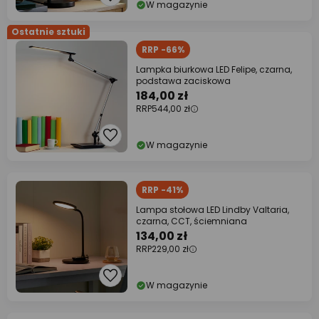
W magazynie
Ostatnie sztuki
RRP -66%
Lampka biurkowa LED Felipe, czarna,
podstawa zaciskowa
184,00 zł
RRP
544,00 zł
W magazynie
RRP -41%
Lampa stołowa LED Lindby Valtaria,
czarna, CCT, ściemniana
134,00 zł
RRP
229,00 zł
W magazynie