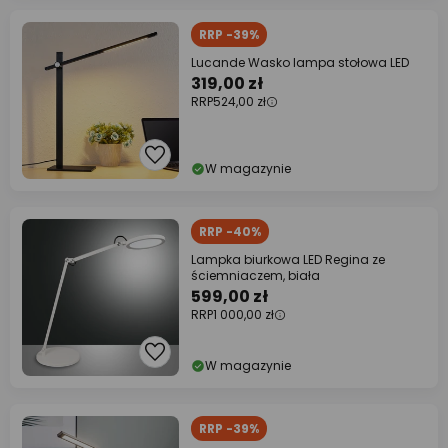
RRP -39%
Lucande Wasko lampa stołowa LED
319,00 zł
RRP
524,00 zł
W magazynie
RRP -40%
Lampka biurkowa LED Regina ze
ściemniaczem, biała
599,00 zł
RRP
1 000,00 zł
W magazynie
RRP -39%