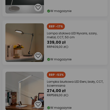
W magazynie
RRP -17%
Lampa stołowa LED Nyxaris, szary,
metal, CCT, 50 cm
339,00 zł
RRP
409,00 zł
W magazynie
RRP -53%
Lampka biurkowa LED Eleni, biały, CCT,
ściemniana
274,00 zł
RRP
589,00 zł
W magazynie