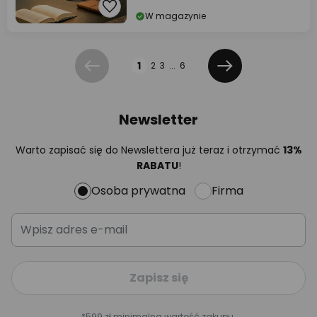
W magazynie
Strona
1
2
3
...
6
Poprzednia
Dalej
Newsletter
Warto zapisać się do Newslettera już teraz i otrzymać
13%
RABATU
!
Osoba prywatna
Firma
Zapisz się
*599 zł minimalna wartość zakupu.