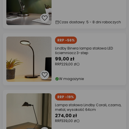
Czas dostawy: 5 - 8 dni roboczych
RRP -56%
Lindby Binera lampa stołowa LED
ściemniacz 3-step
99,00 zł
RRP
229,00 zł
W magazynie
RRP -19%
Lampa stołowa Lindby Corali, czarna,
metal, wysokość 64cm
274,00 zł
RRP
339,00 zł