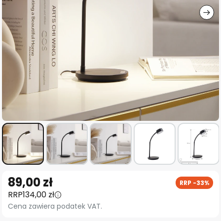
Przejdź
89,00 zł
RRP -33%
na
RRP
134,00 zł
początek
Cena zawiera podatek VAT.
galerii