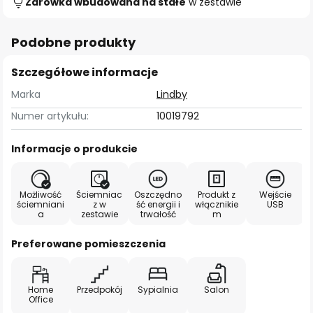
Żarówka wbudowana na stałe
w zestawie
Podobne produkty
Szczegółowe informacje
Marka
Lindby
Numer artykułu:
10019792
Informacje o produkcie
Możliwość
Ściemniac
Oszczędno
Produkt z
Wejście
ściemniani
z w
ść energii i
włącznikie
USB
a
zestawie
trwałość
m
Preferowane pomieszczenia
Home
Przedpokój
Sypialnia
Salon
Office