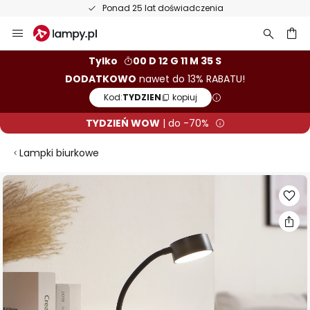
Ponad 25 lat doświadczenia
Przejdź
do
treści
aj
Tylko
00 D 12 G 11 M 34 S
DODATKOWO
nawet do 13% RABATU!
Kod:
TYDZIEN
kopiuj
TYDZIEŃ WOW
| do -70%
Lampki biurkowe
Przejdź
na
koniec
galerii